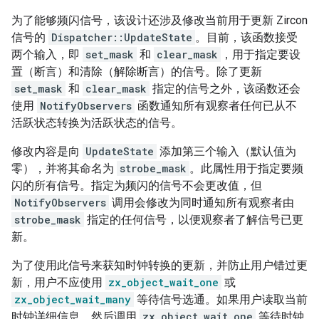
为了能够频闪信号，该设计还涉及修改当前用于更新 Zircon
信号的
Dispatcher::UpdateState
。目前，该函数接受
两个输入，即
set_mask
和
clear_mask
，用于指定要设
置（断言）和清除（解除断言）的信号。除了更新
set_mask
和
clear_mask
指定的信号之外，该函数还会
使用
NotifyObservers
函数通知所有观察者任何已从不
活跃状态转换为活跃状态的信号。
修改内容是向
UpdateState
添加第三个输入（默认值为
零），并将其命名为
strobe_mask
。此属性用于指定要频
闪的所有信号。指定为频闪的信号不会更改值，但
NotifyObservers
调用会修改为同时通知所有观察者由
strobe_mask
指定的任何信号，以便观察者了解信号已更
新。
为了使用此信号来获知时钟转换的更新，并防止用户错过更
新，用户不应使用
zx_object_wait_one
或
zx_object_wait_many
等待信号选通。如果用户读取当前
时钟详细信息，然后调用
zx_object_wait_one
等待时钟