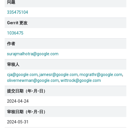
问题
335475104
Gerrit 更改
1036475
作者
surajmalhotra@google.com
审核人
cja@google.com
jamesr@google.com
mcgrathr@google.com
olivernewman@google.com
wittrock@google.com
提交日期（年-月-日）
2024-04-24
审核日期（年-月-日）
2024-05-31