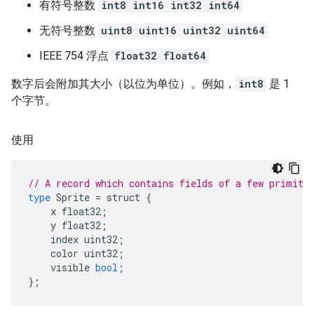
有符号整数
int8 int16 int32 int64
无符号整数
uint8 uint16 uint32 uint64
IEEE 754 浮点
float32 float64
数字后会附加其大小（以位为单位）。例如，
int8
是 1
个字节。
使用
// A record which contains fields of a few primiti
type
Sprite
=
struct
{
x
float32
;
y
float32
;
index
uint32
;
color
uint32
;
visible
bool
;
};