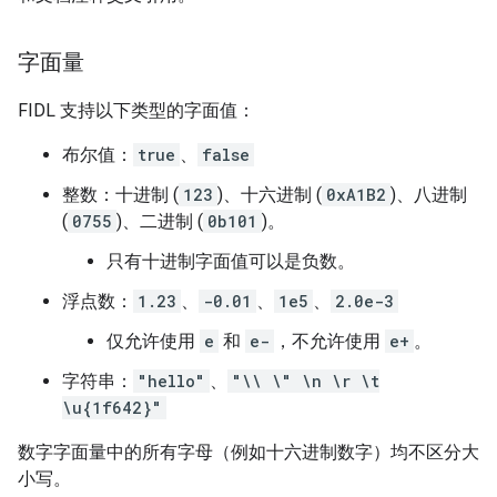
字面量
FIDL 支持以下类型的字面值：
布尔值：
true
、
false
整数：十进制 (
123
)、十六进制 (
0xA1B2
)、八进制
(
0755
)、二进制 (
0b101
)。
只有十进制字面值可以是负数。
浮点数：
1.23
、
-0.01
、
1e5
、
2.0e-3
仅允许使用
e
和
e-
，不允许使用
e+
。
字符串：
"hello"
、
"\\ \" \n \r \t
\u{1f642}"
数字字面量中的所有字母（例如十六进制数字）均不区分大
小写。