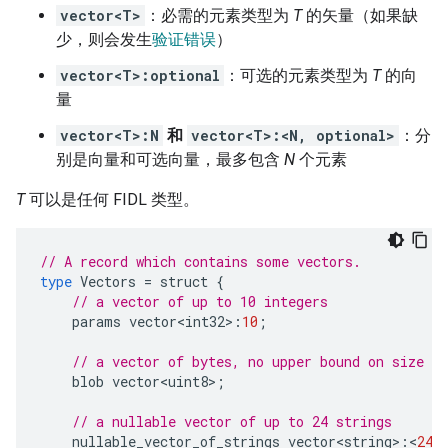
vector<T>
：必需的元素类型为
T
的矢量（如果缺
少，则会发生
验证错误
）
vector<T>:optional
：可选的元素类型为
T
的向
量
vector<T>:N
和
vector<T>:<N, optional>
：分
别是向量和可选向量，最多包含
N
个元素
T
可以是任何 FIDL 类型。
// A record which contains some vectors.
type
Vectors
=
struct
{
// a vector of up to 10 integers
params
vector<int32>
:
10
;
// a vector of bytes, no upper bound on size
blob
vector<uint8>
;
// a nullable vector of up to 24 strings
nullable_vector_of_strings
vector<string>
:
<
24
,