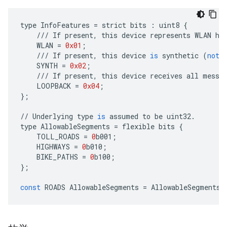
type
InfoFeatures
=
strict
bits
:
uint8
{
///
If
present
,
this
device
represents
WLAN
ha
WLAN
=
0x01
;
///
If
present
,
this
device
is
synthetic
(
not
SYNTH
=
0x02
;
///
If
present
,
this
device
receives
all
messa
LOOPBACK
=
0x04
;
};
//
Underlying
type
is
assumed
to
be
uint32
.
type
AllowableSegments
=
flexible
bits
{
TOLL_ROADS
=
0
b001
;
HIGHWAYS
=
0
b010
;
BIKE_PATHS
=
0
b100
;
};
const
ROADS
AllowableSegments
=
AllowableSegments
.