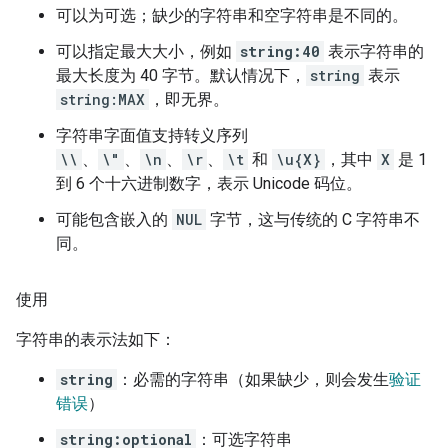
可以为可选；缺少的字符串和空字符串是不同的。
可以指定最大大小，例如
string:40
表示字符串的
最大长度为 40 字节。默认情况下，
string
表示
string:MAX
，即无界。
字符串字面值支持转义序列
\\
、
\"
、
\n
、
\r
、
\t
和
\u{X}
，其中
X
是 1
到 6 个十六进制数字，表示 Unicode 码位。
可能包含嵌入的
NUL
字节，这与传统的 C 字符串不
同。
使用
字符串的表示法如下：
string
：必需的字符串（如果缺少，则会发生
验证
错误
）
string:optional
：可选字符串