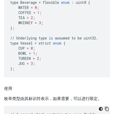
type
Beverage
=
flexible
enum
:
uint8
{
WATER
=
0
;
COFFEE
=
1
;
TEA
=
2
;
WHISKEY
=
3
;
};
//
Underlying
type
is
assumed
to
be
uint32
.
type
Vessel
=
strict
enum
{
CUP
=
0
;
BOWL
=
1
;
TUREEN
=
2
;
JUG
=
3
;
};
使用
枚举类型由其标识符表示，如果需要，可以进行限定。