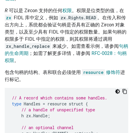
R
可以是 Zircon 支持的任何
权限
。权限是位类型的值，在
zx
FIDL 库中定义，例如
zx.Rights.READ
。在传入和传
出方向上，系统都会验证句柄是否具有正确的 Zircon 对象
类型，以及至少具有 FIDL 中指定的权限数量。如果句柄的
权限多于 FIDL 中指定的权限，则其权限将通过调用
zx_handle_replace
来减少。如需查看示例，请参阅
句柄
的生命周期
；如需了解更多详情，请参阅
RFC-0028：句柄
权限
。
包含句柄的结构、表和联合必须使用
resource
修饰符
进
行标记。
// A record which contains some handles.
type
Handles
=
resource
struct
{
// a handle of unspecified type
h
zx
.
Handle
;
// an optional channel