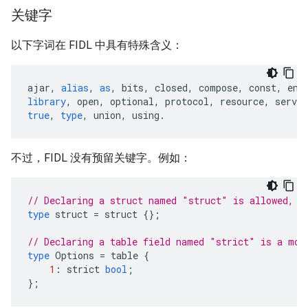
关键字
以下字词在 FIDL 中具有特殊含义：
ajar
,
alias
,
as
,
bits
,
closed
,
compose
,
const
,
enu
library
,
open
,
optional
,
protocol
,
resource
,
servic
true
,
type
,
union
,
using
.
不过，FIDL 没有预留关键字。例如：
// Declaring a struct named "struct" is allowed, t
type
struct
=
struct
{};
// Declaring a table field named "strict" is a mor
type
Options
=
table
{
1
:
strict
bool
;
};