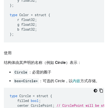
y
float32
;
};
type
Color
=
struct
{
r
float32
;
g
float32
;
b
float32
;
};
使用
结构体由其声明的名称（例如
Circle
）表示：
Circle
：必需的圈子
box<Circle>
：可选的 Circle，以
内嵌
方式存储。
type
Circle
=
struct
{
filled
bool
;
center
CirclePoint
;
// CirclePoint will be sto