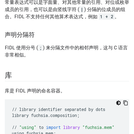
常量表达式可以是字面量、对其他常量的引用、对位或枚举
成员的引用，也可以是由竖线字符 (
|
) 分隔的位成员的组
合。FIDL 不支持任何其他算术表达式，例如
1 + 2
。
声明分隔符
FIDL 使用分号 (
;
) 来分隔文件中的相邻声明，这与 C 语言
非常相似。
库
库是 FIDL 声明的命名容器。
//
library
identifier
separated
by
dots
library
fuchsia
.
composition
;
//
"using"
to
import
library
"fuchsia.mem"
using
fuchsia
.
mem
;