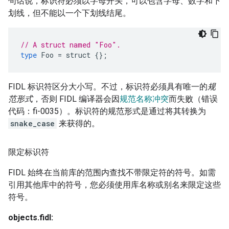
句话说，标识符必须以字母开头，可以包含字母、数字和下
划线，但不能以一个下划线结尾。
// A struct named "Foo".
type
Foo
=
struct
{};
FIDL 标识符区分大小写。不过，标识符必须具有唯一的
规
范形式
，否则 FIDL 编译器会因
规范名称冲突
而失败（错误
代码：fi-0035）。标识符的规范形式是通过将其转换为
snake_case
来获得的。
限定标识符
FIDL 始终在当前库的范围内查找不带限定符的符号。如需
引用其他库中的符号，您必须使用库名称或别名来限定这些
符号。
objects.fidl: