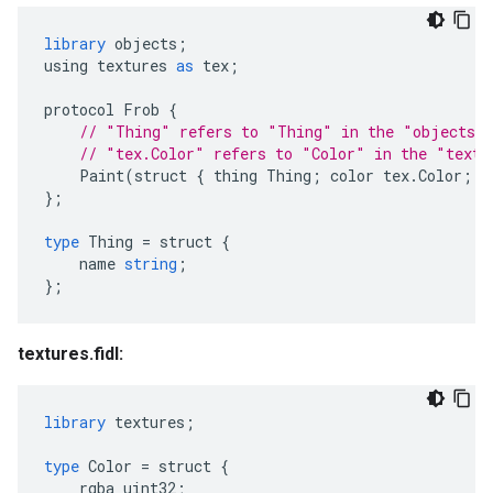
library
objects
;
using
textures
as
tex
;
protocol
Frob
{
// "Thing" refers to "Thing" in the "objects" 
// "tex.Color" refers to "Color" in the "textu
Paint
(
struct
{
thing
Thing
;
color
tex
.
Color
;
}
};
type
Thing
=
struct
{
name
string
;
};
textures.fidl:
library
textures
;
type
Color
=
struct
{
rgba
uint32
;