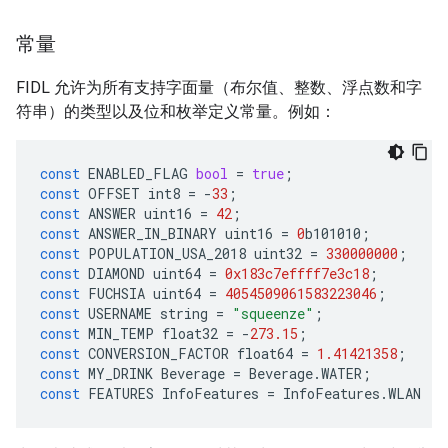
常量
FIDL 允许为所有支持字面量（布尔值、整数、浮点数和字
符串）的类型以及位和枚举定义常量。例如：
const
ENABLED_FLAG
bool
=
true
;
const
OFFSET
int8
=
-
33
;
const
ANSWER
uint16
=
42
;
const
ANSWER_IN_BINARY
uint16
=
0
b101010
;
const
POPULATION_USA_2018
uint32
=
330000000
;
const
DIAMOND
uint64
=
0x183c7effff7e3c18
;
const
FUCHSIA
uint64
=
4054509061583223046
;
const
USERNAME
string
=
"squeenze"
;
const
MIN_TEMP
float32
=
-
273.15
;
const
CONVERSION_FACTOR
float64
=
1.41421358
;
const
MY_DRINK
Beverage
=
Beverage
.
WATER
;
const
FEATURES
InfoFeatures
=
InfoFeatures
.
WLAN
|