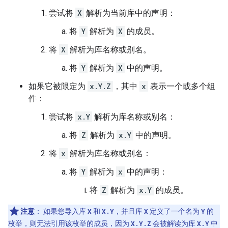
尝试将
X
解析为当前库中的声明：
将
Y
解析为
X
的成员。
将
X
解析为库名称或别名。
将
Y
解析为
X
中的声明。
如果它被限定为
x.Y.Z
，其中
x
表示一个或多个组
件：
尝试将
x.Y
解析为库名称或别名：
将
Z
解析为
x.Y
中的声明。
将
x
解析为库名称或别名：
将
Y
解析为
x
中的声明：
将
Z
解析为
x.Y
的成员。
注意
：
如果您导入库
X
和
X.Y
，并且库
X
定义了一个名为
Y
的
枚举，则无法引用该枚举的成员，因为
X.Y.Z
会被解读为库
X.Y
中