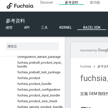
Discover
參考資料
新功能
loper_overrides
fuchsia_prebuilt_board_input_b
undle
fuchsia_prebuilt_board_input_b
參考資料
undle_set
總覽
API
工具
KERNEL
BAZEL SDK
fuchsia_prebuilt_package
fuchsia
_
prebuilt
_
partitions
_
configuration
fuchsia
_
prebuilt
_
product
_
configuration
fuchsia
_
prebuilt
_
product
_
configuration
_
extract
_
package
fuchsia
_
prebuilt
_
product
_
input
_
bundle
Fuchsia
參考資
fuchsia
_
prebuilt
_
test
_
package
fuchsia
fuchsia
_
product
fuchsia
_
product
_
bundle
fuchsia
_
product
_
configuration
定義 OEM 階
fuchsia
_
product
_
input
_
bundle
fuchsia
_
product
_
size
_
check
fuchsia
_
remote
_
product
_
bundle