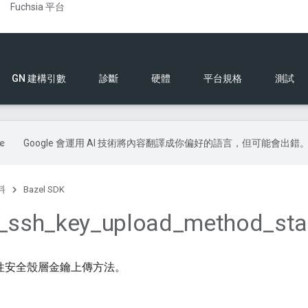
Fuchsia 平台
GN 建構引數
診斷
硬體
平台規格
測試
Google 會運用 AI 技術將內容翻譯成你偏好的語言，但可能會出錯
料
Bazel SDK
_
ssh
_
key
_
upload
_
method
_
st
段性安全殼層金鑰上傳方法。