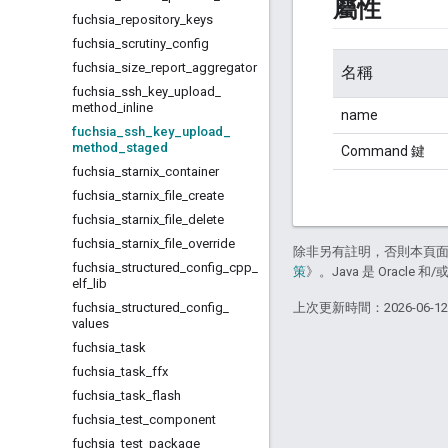
屬性
fuchsia
_
repository
_
keys
fuchsia
_
scrutiny
_
config
fuchsia
_
size
_
report
_
aggregator
名稱
fuchsia
_
ssh
_
key
_
upload
_
method
_
inline
name
fuchsia
_
ssh
_
key
_
upload
_
method
_
staged
Command 鍵
fuchsia
_
starnix
_
container
fuchsia
_
starnix
_
file
_
create
fuchsia
_
starnix
_
file
_
delete
fuchsia
_
starnix
_
file
_
override
除非另有註明，否則本頁
fuchsia
_
structured
_
config
_
cpp
_
策
》。Java 是 Oracl
elf
_
lib
fuchsia
_
structured
_
config
_
上次更新時間：2026-06-1
values
fuchsia
_
task
fuchsia
_
task
_
ffx
fuchsia
_
task
_
flash
fuchsia
_
test
_
component
fuchsia
_
test
_
package