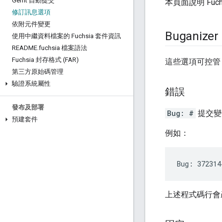
Gerrit 自動提交
本頁面說明 Fuc
修訂訊息選項
依附元件變更
Buganiz
使用中繼資料檔案的 Fuchsia 套件資訊
README
.
fuchsia 檔案語法
Fuchsia 封存格式 (FAR)
這些選項可控
第三方原始碼管理
驗證系統屬性
錯誤
發布及部署
Bug: #
提交變
預建套件
例如：
上述程式碼行會