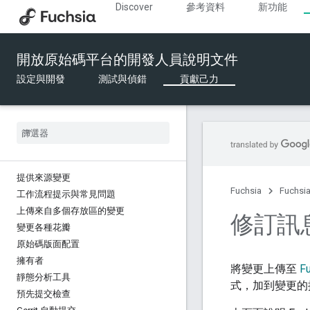
Discover
參考資料
新功能
開放原始碼平台的開發人員說明文件
設定與開發
測試與偵錯
貢獻己力
提供來源變更
Fuchsia
Fuchs
工作流程提示與常見問題
上傳來自多個存放區的變更
修訂訊
變更各種花瓣
原始碼版面配置
擁有者
將變更上傳至
F
靜態分析工具
式，加到變更的
預先提交檢查