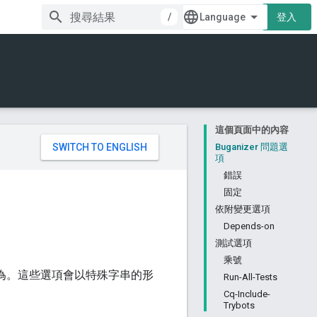
/
登入
這個頁面中的內容
。
Buganizer 問題選
項
錯誤
固定
依附變更選項
Depends-on
測試選項
乘號
為。這些選項會以特殊字串的形
Run-All-Tests
Cq-Include-
Trybots