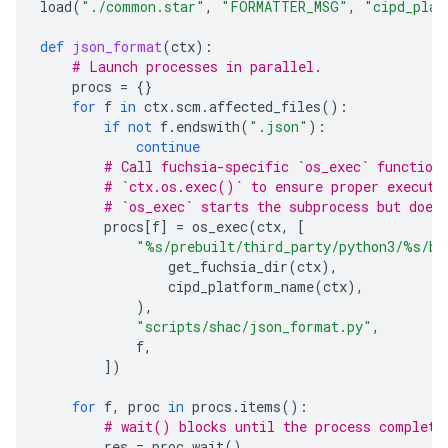
load
(
"./common.star"
,
"FORMATTER_MSG"
,
"cipd_plat
def
json_format
(
ctx
):
# Launch processes in parallel.
procs
=
{}
for
f
in
ctx
.
scm
.
affected_files
():
if
not
f
.
endswith
(
".json"
):
continue
# Call fuchsia-specific `os_exec` function
# `ctx.os.exec()` to ensure proper executa
# `os_exec` starts the subprocess but does
procs
[
f
]
=
os_exec
(
ctx
,
[
"
%s
/prebuilt/third_party/python3/
%s
/bi
get_fuchsia_dir
(
ctx
),
cipd_platform_name
(
ctx
),
),
"scripts/shac/json_format.py"
,
f
,
])
for
f
,
proc
in
procs
.
items
():
# wait() blocks until the process complete
res
=
proc
.
wait
()