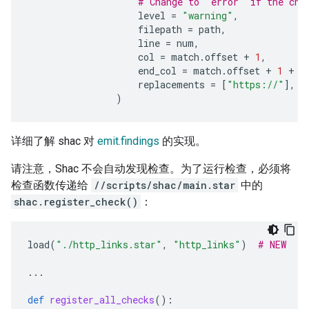
# Change to "error" if the che
level
=
"warning"
,
filepath
=
path
,
line
=
num
,
col
=
match
.
offset
+
1
,
end_col
=
match
.
offset
+
1
+
l
replacements
=
[
"https://"
],
)
详细了解 shac 对
emit.findings
的实现。
请注意，Shac 不会自动发现检查。为了运行检查，必须将
检查函数传递给
//scripts/shac/main.star
中的
shac.register_check()
：
load
(
"./http_links.star"
,
"http_links"
)
# NEW
...
def
register_all_checks
():