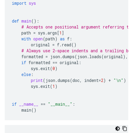
import
sys
def
main
():
# Accepts one positional argument referring to
path
=
sys
.
args
[
1
]
with
open
(
path
)
as
f
:
original
=
f
.
read
()
# Always use 2-space indents and a trailing bl
formatted
=
json
.
dumps
(
json
.
loads
(
original
),
i
if
formatted
==
original
:
sys
.
exit
(
0
)
else
:
print
(
json
.
dumps
(
doc
,
indent
=
2
)
+
"
\n
"
)
sys
.
exit
(
1
)
if
__name__
==
"__main__"
:
main
()