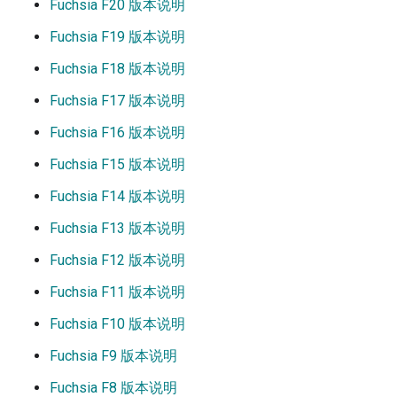
Fuchsia F20 版本说明
Fuchsia F19 版本说明
Fuchsia F18 版本说明
Fuchsia F17 版本说明
Fuchsia F16 版本说明
Fuchsia F15 版本说明
Fuchsia F14 版本说明
Fuchsia F13 版本说明
Fuchsia F12 版本说明
Fuchsia F11 版本说明
Fuchsia F10 版本说明
Fuchsia F9 版本说明
Fuchsia F8 版本说明