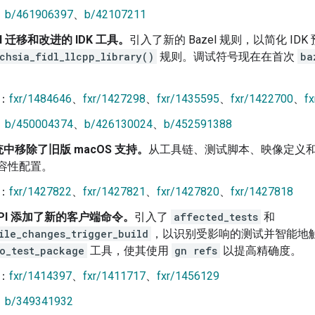
：
b/461906397
、
b/42107211
el 迁移和改进的 IDK 工具。
引入了新的 Bazel 规则，以简化 ID
chsia_fidl_llcpp_library()
规则。调试符号现在在首次
ba
：
fxr/1484646
、
fxr/1427298
、
fxr/1435595
、
fxr/1422700
、
f
：
b/450004374
、
b/426130024
、
b/452591388
中移除了旧版 macOS 支持。
从工具链、测试脚本、映像定义和 
兼容性配置。
：
fxr/1427822
、
fxr/1427821
、
fxr/1427820
、
fxr/1427818
d API 添加了新的客户端命令。
引入了
affected_tests
和
ile_changes_trigger_build
，以识别受影响的测试并智能地
to_test_package
工具，使其使用
gn refs
以提高精确度。
：
fxr/1414397
、
fxr/1411717
、
fxr/1456129
：
b/349341932