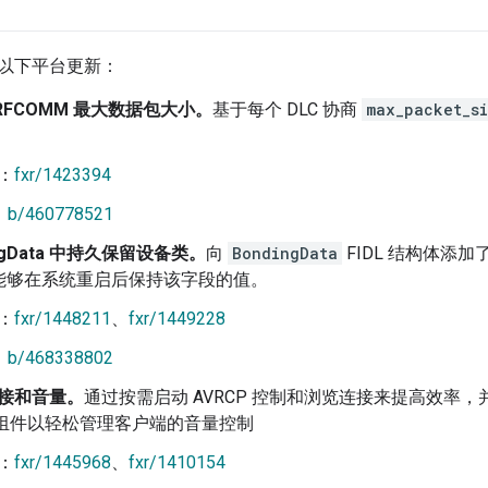
以下平台更新：
RFCOMM 最大数据包大小。
基于每个 DLC 协商
max_packet_s
范。
：
fxr/1423394
：
b/460778521
ingData 中持久保留设备类。
向
BondingData
FIDL 结构体添
能够在系统重启后保持该字段的值。
：
fxr/1448211
、
fxr/1449228
：
b/468338802
 连接和音量。
通过按需启动 AVRCP 控制和浏览连接来提高效率
组件以轻松管理客户端的音量控制
：
fxr/1445968
、
fxr/1410154