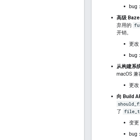
bug
高级 Baz
弃用的
fu
开销。
更改
bug
从构建系统
macOS 
更改
向 Buil
should_f
了
file_
变更
bug