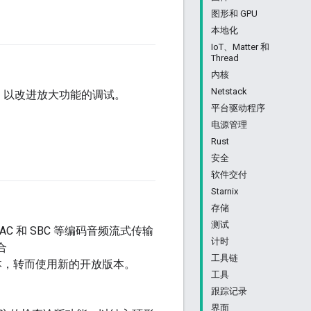
图形和 GPU
本地化
IoT、Matter 和
Thread
内核
Netstack
，以改进放大功能的调试。
平台驱动程序
电源管理
Rust
安全
软件交付
Starnix
存储
测试
AAC 和 SBC 等编码音频流式传输
计时
合
工具链
本，转而使用新的开放版本。
工具
跟踪记录
界面