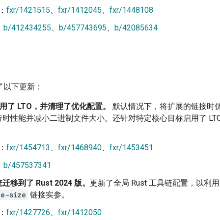
：
fxr/1421515
、
fxr/1412045
、
fxr/1448108
：
b/412434255
、
b/457743695
、
b/42085634
进行了以下更新：
 启用了 LTO，并清理了优化配置。
默认情况下，将扩展的链接时优化 (
行时性能并减小二进制文件大小。还针对特定核心目标启用了 LT
：
fxr/1454713
、
fxr/1468940
、
fxr/1453451
：
b/457537341
移到了 Rust 2024 版。
更新了全局 Rust 工具链配置，以利用
e-size
链接实参。
：
fxr/1427726
、
fxr/1412050