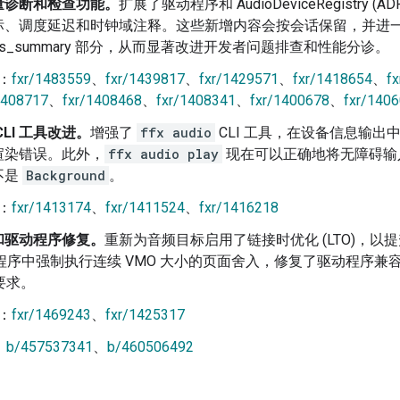
量诊断和检查功能。
扩展了驱动程序和 AudioDeviceRegistry
标、调度延迟和时钟域注释。这些新增内容会按会话保留，并进
stics_summary 部分，从而显著改进开发者问题排查和性能分诊。
：
fxr/1483559
、
fxr/1439817
、
fxr/1429571
、
fxr/1418654
、
f
1408717
、
fxr/1408468
、
fxr/1408341
、
fxr/1400678
、
fxr/140
 CLI 工具改进。
增强了
ffx audio
CLI 工具，在设备信息输
渲染错误。此外，
ffx audio play
现在可以正确地将无障碍输
不是
Background
。
：
fxr/1413174
、
fxr/1411524
、
fxr/1416218
和驱动程序修复。
重新为音频目标启用了链接时优化 (LTO)，
程序中强制执行连续 VMO 大小的页面舍入，修复了驱动程序兼
 要求。
：
fxr/1469243
、
fxr/1425317
：
b/457537341
、
b/460506492