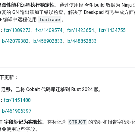
建图性能和远程执行稳定性。
通过使用经验性 build 数据为 Ni
复的 GN 输出添加了错误检查。解决了 Breakpad 符号生成方面的
C++ 编译中远程使用
fsatrace
。
：
fxr/1389273
、
fxr/1409574
、
fxr/1423654
、
fxr/1434755
：
b/42079382
、
b/456902833
、
b/448852833
了以下更新：
24 迁移。
已将 Cobalt 代码库迁移到 Rust 2024 版。
：
fxr/1451488
：
b/461906397
UCT 字段标记为实验性。
将标记为
STRUCT
的指标和报告字段标
避免使用这些字段。