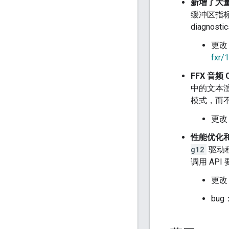
新增了大
缓冲区指
diagno
更改
fxr/
FFX 音频
中的文本
模式，而
更改
性能优化
g12
驱动
调用 API
更改
bug