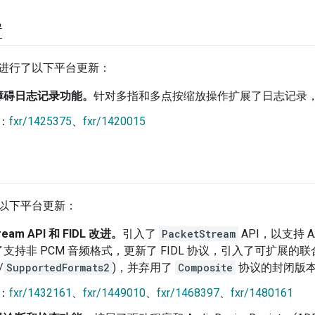
置
进行了以下平台更新：
障碍日志记录功能。
针对多指和多点按缩放操作扩展了日志记录
：
fxr/1425375
、
fxr/1420015
以下平台更新：
ream API 和 FIDL 改进。
引入了
PacketStream
API，以支持 
支持非 PCM 音频格式，更新了 FIDL 协议，引入了可扩展的联
/
SupportedFormats2
)，并弃用了
Composite
协议的封闭版
：
fxr/1432161
、
fxr/1449010
、
fxr/1468397
、
fxr/1480161