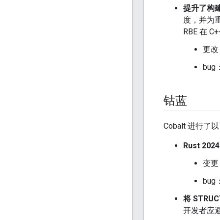
提升了构
度，并为重
RBE 在 
更改
bug
钴蓝
Cobalt 进行
Rust 20
变更
bug
将 STR
开发者应