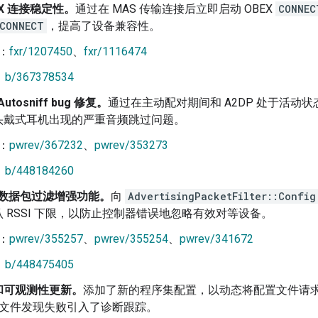
EX 连接稳定性。
通过在 MAS 传输连接后立即启动 OBEX
CONNEC
CONNECT
，提高了设备兼容性。
：
fxr/1207450
、
fxr/1116474
：
b/367378534
 Autosniff bug 修复。
通过在主动配对期间和 A2DP 处于活动
头戴式耳机出现的严重音频跳过问题。
：
pwrev/367232
、
pwrev/353273
：
b/448184260
re 数据包过滤增强功能。
向
AdvertisingPacketFilter::Config
 RSSI 下限，以防止控制器错误地忽略有效对等设备。
：
pwrev/355257
、
pwrev/355254
、
pwrev/341672
：
b/448475405
和可观测性更新。
添加了新的程序集配置，以动态将配置文件请
配置文件发现失败引入了诊断跟踪。