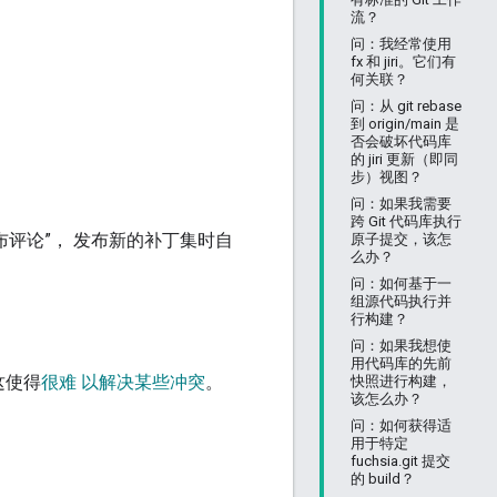
流？
问：我经常使用
fx 和 jiri。它们有
何关联？
问：从 git rebase
到 origin/main 是
否会破坏代码库
的 jiri 更新（即同
步）视图？
问：如果我需要
跨 Git 代码库执行
评论”， 发布新的补丁集时自
原子提交，该怎
么办？
问：如何基于一
组源代码执行并
行构建？
问：如果我想使
用代码库的先前
这使得
很难 以解决某些冲突
。
快照进行构建，
该怎么办？
问：如何获得适
用于特定
fuchsia.git 提交
的 build？