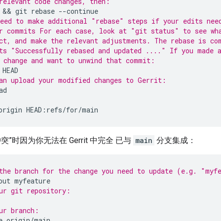
relevant code changes, then:
 && 
git
rebase
eed to make additional "rebase" steps if your edits nee
r commits For each case, look at "git status" to see wh
ct, and make the relevant adjustments. The rebase is co
ts "Successfully rebased and updated ...." If you made 
 change and want to unwind that commit:
an upload your modified changes to Gerrit:
origin
”时因为你无法在 Gerrit 中完全 已与
main
分支集成：
the branch for the change you need to update (e.g. "myf
out
ur git repository:
ur branch:
e