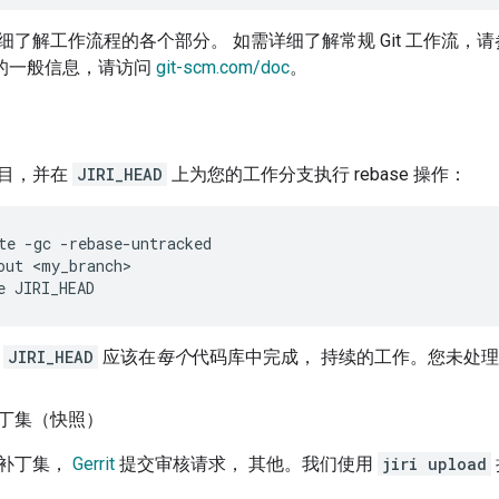
细了解工作流程的各个部分。 如需详细了解常规 Git 工作流，
t 的一般信息，请访问
git-scm.com/doc
。
目，并在
JIRI_HEAD
上为您的工作分支执行 rebase 操作：
te
-gc
-rebase-untracked

out
<my_branch>

e
到
JIRI_HEAD
应该在
每个
代码库中完成， 持续的工作。您未处
丁集（快照）
补丁集，
Gerrit
提交审核请求， 其他。我们使用
jiri upload