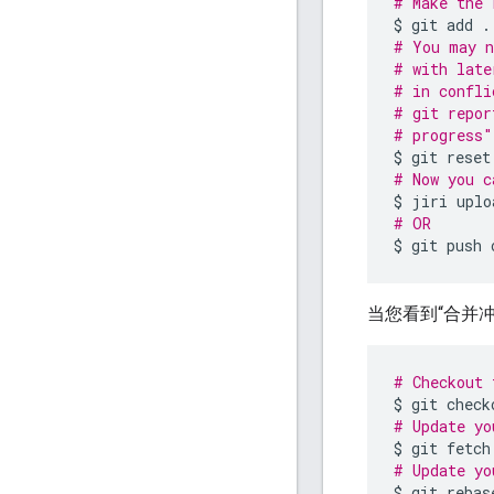
# Make the 
$
git
add
.
# You may n
# with late
# in confli
# git repor
# progress"
$
git
reset
# Now you c
$
jiri
# OR
$
git
push
当您看到“合并冲突
# Checkout 
$
git
check
# Update yo
$
git
# Update yo
$
git
rebas