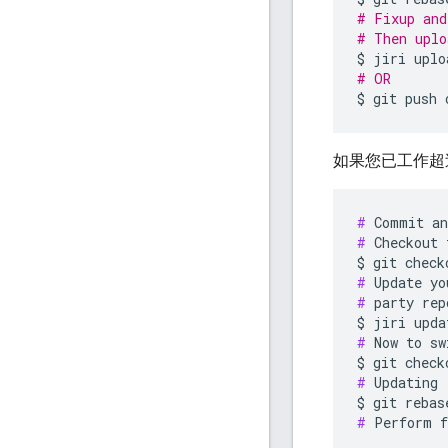
# Fixup and
# Then uplo
$
jiri
# OR
$
git
push
如果您已工作超
#
#
 Checkout 
#
#
 party rep
#
 Now to sw
#
 Updating 
#