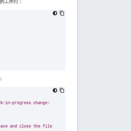
的工作行：
：
rk-in-progress change:
save and close the file