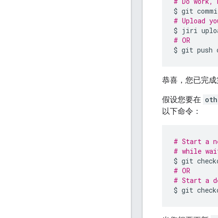
# Do work, 
$
git
# Upload yo
$
jiri
# OR
$
git
push
恭喜，您已完成第一
假设您要在
oth
以下命令：
# Start a n
# while wai
$
git
check
# OR
# Start a d
$
git
check