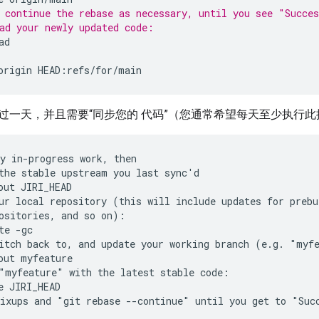
 continue the rebase as necessary, until you see "Succe
ad your newly updated code:
origin
过一天，并且需要“同步您的 代码”（您通常希望每天至少执行
the stable upstream you last sync'd

ositories, and so on):

itch back to, and update your working branch (e.g. "myfe
"myfeature" with the latest stable code:
