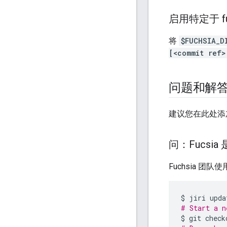
启用特定于 fuc
将
$FUCHSIA_D
[<commit ref>
问题和解
建议您在此处添
问：Fucsia
Fuchsia 
$
jiri
upda
# Start a n
$
git
check