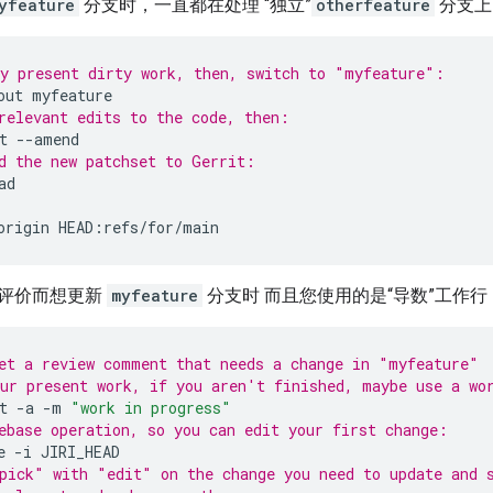
yfeature
分支时，一直都在处理 “独立”
otherfeature
分支上
y present dirty work, then, switch to "myfeature":
out
relevant edits to the code, then:
t
d the new patchset to Gerrit:
origin
评价而想更新
myfeature
分支时 而且您使用的是“导数”工作行
et a review comment that needs a change in "myfeature"
ur present work, if you aren't finished, maybe use a wo
t
-a
-m
"work in progress"
ebase operation, so you can edit your first change:
e
-i
pick" with "edit" on the change you need to update and 