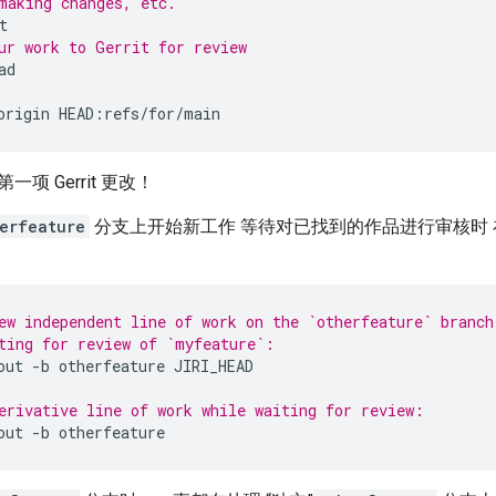
making changes, etc.
ur work to Gerrit for review
origin
项 Gerrit 更改！
erfeature
分支上开始新工作 等待对已找到的作品进行审核时
ew independent line of work on the `otherfeature` branch
ting for review of `myfeature`:
out
-b
otherfeature
erivative line of work while waiting for review:
out
-b