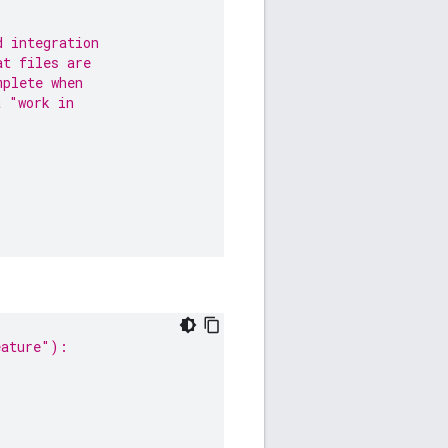
d integration
at files are
mplete when
a "work in
eature"):