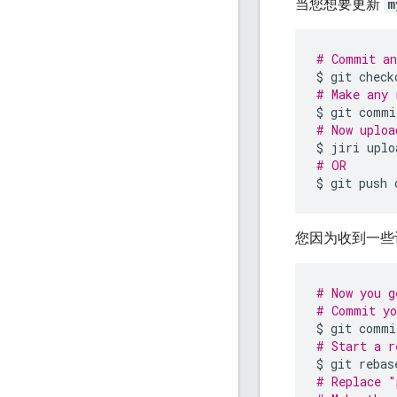
当您想要更新
m
# Commit an
$
git
check
# Make any 
$
git
commi
# Now uploa
$
jiri
# OR
$
git
push
您因为收到一些
# Now you g
# Commit yo
$
git
commi
# Start a r
$
git
rebas
# Replace "