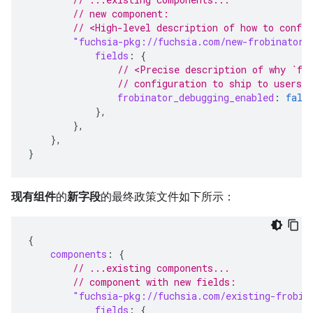
// new component:
// <High-level description of how to confi
"fuchsia-pkg://fuchsia.com/new-frobinator#
fields
:
{
// <Precise description of why `fr
// configuration to ship to users
frobinator_debugging_enabled
:
fals
},
},
},
}
现有组件
的
新字段
的最终政策文件如下所示：
{
components
:
{
// ...existing components...
// component with new fields:
"fuchsia-pkg://fuchsia.com/existing-frobin
fields
:
{