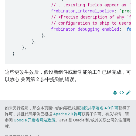
// ...existing fields appear as `<
frobinator_internal_policy
:
"produ
// <Precise description of why `fr
// configuration to ship to users
frobinator_debugging_enabled
:
fal
},
},
},
}
这些更改生效后，假设新组件或新功能的工作已经完成，可
以放心 关闭第 2 步中提到的错误。
bug_report
code
edit
如未另行说明，那么本页面中的内容已根据
知识共享署名 4.0 许可
获得了
许可，并且代码示例已根据
Apache 2.0 许可
获得了许可。有关详情，请
参阅
Google 开发者网站政策
。Java 是 Oracle 和/或其关联公司的注册商
标。