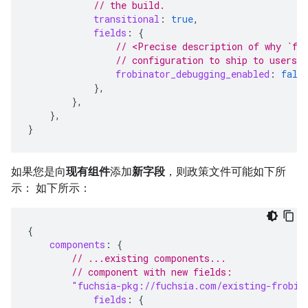
// the build.
transitional
:
true
,
fields
:
{
// <Precise description of why `fr
// configuration to ship to users
frobinator_debugging_enabled
:
fals
},
},
},
}
如果您是向
现有组件
添加
新字段
，则政策文件可能如下所
示： 如下所示：
{
components
:
{
// ...existing components...
// component with new fields:
"fuchsia-pkg://fuchsia.com/existing-frobin
fields
:
{