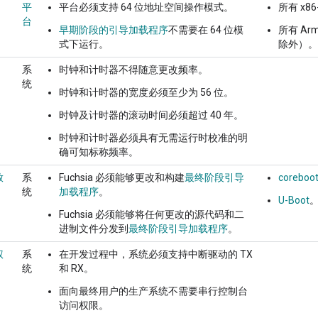
平
平台必须支持 64 位地址空间操作模式。
所有 x86
台
早期阶段的引导加载程序
不需要在 64 位模
所有 Ar
式下运行。
除外）。
系
时钟和计时器不得随意更改频率。
统
时钟和计时器的宽度必须至少为 56 位。
时钟及计时器的滚动时间必须超过 40 年。
时钟和计时器必须具有无需运行时校准的明
确可知标称频率。
放
系
Fuchsia 必须能够更改和构建
最终阶段引导
coreboo
统
加载程序
。
U-Boot
Fuchsia 必须能够将任何更改的源代码和二
进制文件分发到
最终阶段引导加载程序
。
权
系
在开发过程中，系统必须支持中断驱动的 TX
统
和 RX。
面向最终用户的生产系统不需要串行控制台
访问权限。