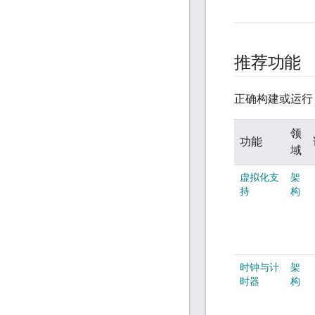
推荐功能
正确构建或运行 
领
功能
域
虚拟化支
架
持
构
时钟与计
架
时器
构