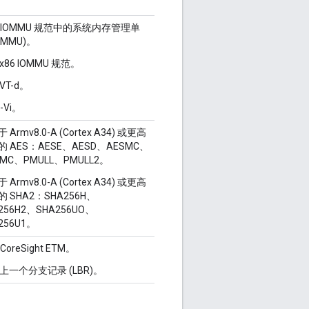
m IOMMU 规范中的系统内存管理单
SMMU)。
l x86 IOMMU 规范。
l VT-d。
-Vi。
 Armv8.0-A (Cortex A34) 或更高
 AES：AESE、AESD、AESMC、
IMC、PMULL、PMULL2。
 Armv8.0-A (Cortex A34) 或更高
 SHA2：SHA256H、
256H2、SHA256UO、
256U1。
 CoreSight ETM。
el 上一个分支记录 (LBR)。