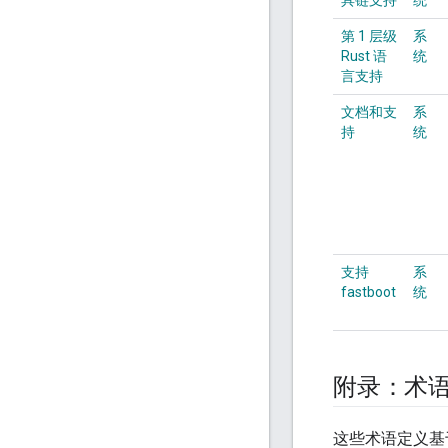
具链支持
统
第 1 层级
系
Rust 语
统
言支持
文档和支
系
持
统
支持
系
fastboot
统
附录：术
这些术语定义基