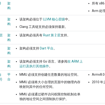
排
架
所有 x86
构
Arm 
架
该架构必须位于
LLVM 核心层级
中。
构
Clang 工具链支持必须保持最新。
语言
架
该架构必须具有
Rust 第 2 层
支持。
构
架
架构必须支持
Dart 平台
。
构
架
该架构必须支持 Go 语言。请参阅
在 ARM 上
构
运行及执行其他操作
。
内
平
MMU 必须支持创建任意数量的地址空间。
Armv8
)
台
MMU 必须将大小合理的页面中的物理内存
2010 
映射到其中的任何空间。
MMU 必须通过硬件访问权限控制机制在单
独的地址空间之间强制执行保护。