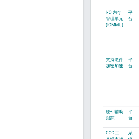
I/O 内存
平
管理单元
台
(IOMMU)
支持硬件
平
加密加速
台
硬件辅助
平
跟踪
台
GCC 工
系