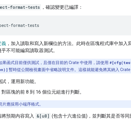
ect-format-tests
，確認變更已編譯：
定義
，加入讀取和寫入新欄位的方法。此時在區塊程式庫中加入
幾乎不可能編寫讀取器測試。
如果函式目前僅供測試，且僅在目前的 Crate 中使用，請使用
#[cfg(tes
en)]
暫時從公開檢視畫面中省略說明文件。這樣就能避免將其納入 Crate 公
測試，運用新功能。
對區塊的前 8 到 16 個位元組進行判斷。
切片應採用小端序格式。
指將預期內容寫入
&[u8]
(包含十六進位值)，並判斷其是否等