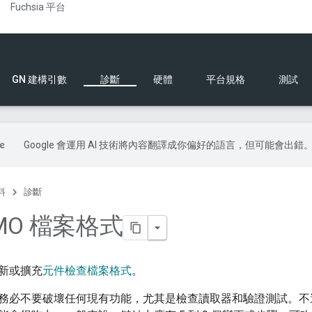
Fuchsia 平台
GN 建構引數
診斷
硬體
平台規格
測試
Google 會運用 AI 技術將內容翻譯成你偏好的語言，但可能會出錯
料
診斷
MO 檔案格式
新或擴充
元件檢查檔案格式
。
務必不要破壞任何現有功能，尤其是檢查讀取器和驗證測試。不