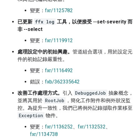
變更：
fxr/1125782
已更新
ffx log
工具，以便接受 --set-severity 而
非 --select
變更：
fxr/1119912
處理設定中的初始興趣。
管道組合選項，用於設定元
件的初始記錄嚴重性。
變更：
fxr/1116492
錯誤：
fxb/362335642
改善工作處理方式。
引入
DebuggedJob
抽象概念，
並將其用於
RootJob
，簡化工作附件和例外狀況監
控。為提升一致性，我們已將例外記錄擷取作業移至
Exception
物件。
變更：
fxr/1136252
、
fxr/1132532
、
fxr/1134738