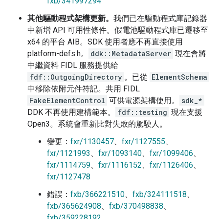
fxb/341997294
其他驅動程式架構更新。
我們已在驅動程式庫記錄器
中新增 API 可用性條件。假電池驅動程式庫已遷移至
x64 的平台 AIB。SDK 使用者應不再直接使用
platform-defs.h。
ddk::MetadataServer
現在會將
中繼資料 FIDL 服務提供給
fdf::OutgoingDirectory
。已從
ElementSchema
中移除依附元件符記。共用 FIDL
FakeElementControl
可供電源架構使用。
sdk_*
DDK 不再使用建構範本。
fdf::testing
現在支援
Open3。系統會重新比對失敗的駕駛人。
變更：
fxr/1130457
、
fxr/1127555
、
fxr/1121993
、
fxr/1093140
、
fxr/1099406
、
fxr/1114759
、
fxr/1116152
、
fxr/1126406
、
fxr/1127478
錯誤：
fxb/366221510
、
fxb/324111518
、
fxb/365624908
、
fxb/370498838
、
fxb/359228192
、