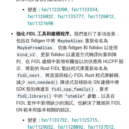
變更：
fxr/1122098
、
fxr/1133334
、
fxr/1126832
、
fxr/1135777
、
fxr/1126812
、
fxr/1121698
強化 FIDL 工具和建構程序。
我們進行了多項改善，
包括在 fidlgen 中將
MaybeAlias
重新命名為
MaybeFromAlias
、切換 fidlgen 和 fidldoc 以使用
kind_v2
、更新 fidldoc 以遞迴方式轉譯向量和陣
列、在 FIDL 建構中新增布爾值以供供應商 HLCPP 顯
示、將新的 Rust FIDL 繫結程式庫重新命名為
fidl_next
、將資源與核心 FIDL Rust 程式庫解耦、
減少
not_needed()
陳述式並移除在 GN 建構中將
SDK 類別傳遞至
fidl_cpp_family()
，要求
fidl_library()
中的
"stable"
參數，以及在
FIDL 套件中新增缺少的測試。也解決了幾個與 FIDL
GN 範本和版本相關的錯誤。
變更：
fxr/1133732
、
fxr/1125715
、
fxr/1129052
、
fxr/1128892
、
fxr/1137512
、