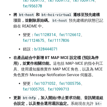
fxr/1009173
、
fxr/1009175
、
fxr/1009174
、
fxr/956378
將
bt-host
和
bt-hci-virtual
遷移至預先建構
項目，並刪除原始碼。
bt-host
預先建構的狀態已記
錄在 README 中。
變更：
fxr/1128314
、
fxr/1126612
、
fxr/1124675
、
fxr/1117836
錯誤：
b/328444071
在產品組合中新增 BT MAP MCE 設定檔 (預設為停
用)，並實作相關功能。
這包括 MAP-MCE 的指令列工
具、使用通知服務實作 MAP MCE 角色，以及為 MCE
角色實作 Message Notification Service 伺服器。
變更：
fxr/1071052
、
fxr/1005756
、
fxr/1005755
、
fxr/1099713
更新
bt-hfp
，加入開始/停止要求功能、音訊閘道組
合設定，以及整合選用通訊協定。
系統現在允許
bt-