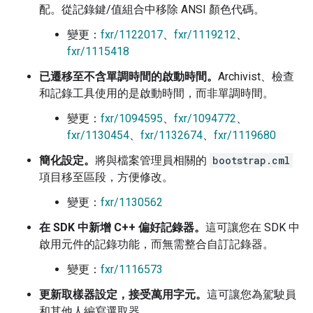
配。從記錄鍵/值組合中移除 ANSI 顏色代碼。
變更：
fxr/1122017
、
fxr/1119212
、
fxr/1115418
已遷移至不含單調時間的啟動時間。
Archivist、檢查
和記錄工具使用的是啟動時間，而非單調時間。
變更：
fxr/1094595
、
fxr/1094772
、
fxr/1130454
、
fxr/1132674
、
fxr/1119680
簡化設定。
將與檔案管理員相關的
bootstrap.cml
項目移至區段，方便修改。
變更：
fxr/1130562
在 SDK 中新增 C++ 偏好記錄器。
這可讓您在 SDK 中
啟用元件的記錄功能，而無需整合自訂記錄器。
變更：
fxr/1116573
更新取樣器設定，接受萬用字元。
這可讓您為駕駛員
和其他人編寫選取器。