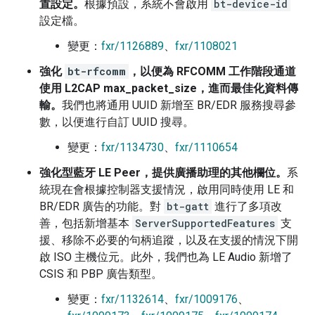
置設定。
根據預設，系統不會啟用
bt-device-id
設定檔。
變更：
fxr/1126889
、
fxr/1108021
強化
bt-rfcomm
，以便為 RFCOMM 工作階段通道
使用 L2CAP max_packet_size，進而最佳化資料傳
輸。
我們也將通用 UUID 新增至 BR/EDR 服務搜尋參
數，以便進行自訂 UUID 搜尋。
變更：
fxr/1134730
、
fxr/1110654
強化型藍牙 LE Peer，提供廣播助理的其他欄位。
系
統現在會根據控制器支援情況，啟用同時使用 LE 和
BR/EDR 廣告的功能。對
bt-gatt
進行了多項改
善，包括新增基本
ServerSupportedFeatures
支
援、移除不必要的句柄追蹤，以及在支援的情況下開
啟 ISO 主機位元。此外，我們也為 LE Audio 新增了
CSIS 和 PBP 廣告類型。
變更：
fxr/1132614
、
fxr/1009176
、