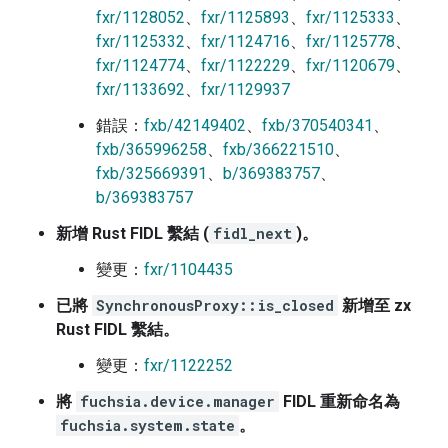
fxr/1128052
、
fxr/1125893
、
fxr/1125333
、
fxr/1125332
、
fxr/1124716
、
fxr/1125778
、
fxr/1124774
、
fxr/1122229
、
fxr/1120679
、
fxr/1133692
、
fxr/1129937
錯誤：
fxb/42149402
、
fxb/370540341
、
fxb/365996258
、
fxb/366221510
、
fxb/325669391
、
b/369383757
、
b/369383757
新增 Rust FIDL 繫結 (
fidl_next
)。
變更：
fxr/1104435
已將
SynchronousProxy::is_closed
新增至 zx
Rust FIDL 繫結。
變更：
fxr/1122252
將
fuchsia.device.manager
FIDL 重新命名為
fuchsia.system.state
。