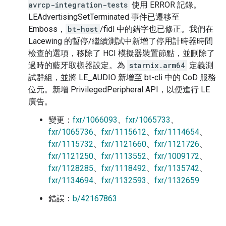
avrcp-integration-tests
使用 ERROR 記錄。
LEAdvertisingSetTerminated 事件已遷移至
Emboss，
bt-host
/fidl 中的錯字也已修正。我們在
Lacewing 的暫停/繼續測試中新增了停用計時器時間
檢查的選項，移除了 HCI 模擬器裝置節點，並刪除了
過時的藍牙取樣器設定。為
starnix.arm64
定義測
試群組，並將 LE_AUDIO 新增至 bt-cli 中的 CoD 服務
位元。新增 PrivilegedPeripheral API，以便進行 LE
廣告。
變更：
fxr/1066093
、
fxr/1065733
、
fxr/1065736
、
fxr/1115612
、
fxr/1114654
、
fxr/1115732
、
fxr/1121660
、
fxr/1121726
、
fxr/1121250
、
fxr/1113552
、
fxr/1009172
、
fxr/1128285
、
fxr/1118492
、
fxr/1135742
、
fxr/1134694
、
fxr/1132593
、
fxr/1132659
錯誤：
b/42167863