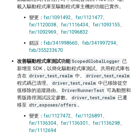
載入驅動程式庫至驅動程式庫主機的功能已實作。
變更：
fxr/1091492
、
fxr/1121477
、
fxr/1120038
、
fxr/1116434
、
fxr/1093155
、
fxr/1092969
、
fxr/1096832
錯誤：
fxb/341998660
、
fxb/341997294
、
fxb/355233670
改善驅動程式庫測試功能
ScopedGlobalLogger
已
新增至 SDK，以簡化驅動程式庫測試。共用程式庫包
含在
driver_test_realm
中。
driver_test_realm
程式碼已清理。
driver_test_realm
中已移除從空
值移除的追蹤路由。
DriverRunnerTest
可為動態和
舊版路徑測試設定參數。
driver_test_realm
已遷
移至
dtr_exposes/offers
。
變更：
fxr/1127472
、
fxr/1126891
、
fxr/1136304
、
fxr/1136301
、
fxr/1136298
、
fxr/1112694