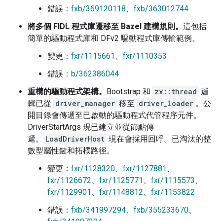
錯誤：
fxb/369120118
、
fxb/363012744
將多個 FIDL 程式庫遷移至 Bazel 建構規則。
這包括
簡單的驅動程式庫和 DFv2 驅動程式庫傳輸範例。
變更：
fxr/1115661
、
fxr/1110353
錯誤：
b/362386044
重構的驅動程式架構。
Bootstrap 和
zx::thread
邏
輯已從
driver_manager
移至
driver_loader
。公
開目錄會傳遞至已啟動的驅動程式代管程序元件。
DriverStartArgs 現已建立並從節點傳
遞。
LoadDriverHost
現在會採用回呼。已淘汰的整
數型屬性鍵和拓樸路徑。
變更：
fxr/1128320
、
fxr/1127881
、
fxr/1126672
、
fxr/1125771
、
fxr/1115573
、
fxr/1129901
、
fxr/1148812
、
fxr/1153822
錯誤：
fxb/341997294
、
fxb/355233670
、