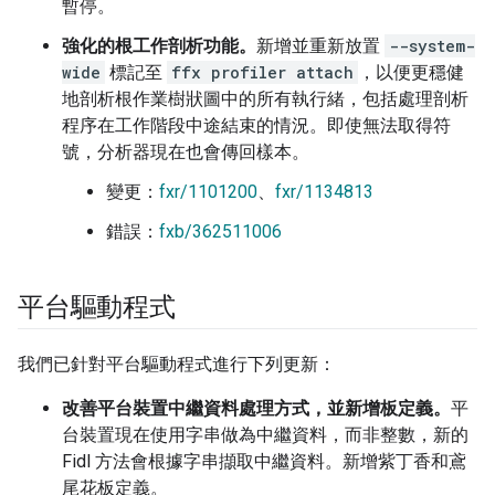
暫停。
強化的根工作剖析功能。
新增並重新放置
--system-
wide
標記至
ffx profiler attach
，以便更穩健
地剖析根作業樹狀圖中的所有執行緒，包括處理剖析
程序在工作階段中途結束的情況。即使無法取得符
號，分析器現在也會傳回樣本。
變更：
fxr/1101200
、
fxr/1134813
錯誤：
fxb/362511006
平台驅動程式
我們已針對平台驅動程式進行下列更新：
改善平台裝置中繼資料處理方式，並新增板定義。
平
台裝置現在使用字串做為中繼資料，而非整數，新的
Fidl 方法會根據字串擷取中繼資料。新增紫丁香和鳶
尾花板定義。