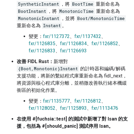
SyntheticInstant
，將
BootTime
重新命名為
BootInstant
，將
MonotonicTime
重新命名為
MonotonicInstant
，並將
Boot/MonotonicTime
重新命名為
Instant
。
變更：
fxr/1127372
、
fxr/1137432
、
fxr/1126835
、
fxr/1126834
、
fxr/1126852
、
fxr/1126833
、
fxr/1126693
改善 FIDL Rust：
新增對
{Boot,Monotonic}Instant
的計時器和編碼/解碼
支援功能，將新的繫結程式庫重新命名為 fidl_next，
將資源與核心程式庫分離，並稍微改善執行緒本機緩
衝區的初始化作業。
變更：
fxr/1135777
、
fxr/1126812
、
fxr/1128052
、
fxr/1125893
、
fxr/1113476
在使用 #[fuchsia::test] 的測試中新增了對 lsan 的支
援，包括為 #[should_panic] 測試停用 lsan。