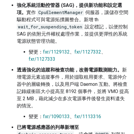
強化系統活動控管器 (SAG)，提供新功能和設定選
項。
實作
CpuElementManager
伺服器，讓儲存空間
驅動程式可與電源拓撲圖整合。新增 th
wait_for_suspending_token
設定標記，以便控制
SAG 的依附元件權杖處理作業，並提供更彈性的系統
電源狀態管理功能。
變更：
fxr/1129132
、
fxr/1127332
、
fxr/1127333
透過強化的追蹤和檢查功能，改善電源觀測能力。
新
增電源元素追蹤事件，用於擷取租用要求、電源仲介
器中的層級轉換，以及用戶端 Daemon 互動。將檢查
記錄緩衝區大小提高至 8192 個事件，並將 VMO 提高
至 2 MB，藉此減少在多次電源事件後發生資料遺失
的情況。
變更：
fxr/1090133
、
fxr/1113316
已將電源感應器的列舉新增至