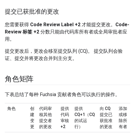
提交已获批准的更改
您需要获得
Code Review Label +2
才能提交更改。
Code-
Review 标签 +2
分数只能由代码库所有者或全局审批者应
用。
提交更改后，更改会移至提交队列 (CQ)。 提交队列会验
证、提交并将更改合并到主分支。
角色矩阵
下表总结了每种 Fuchsia 贡献者角色可以执行的操作。
角色
创
代码审
提供
提供
向 CQ
添加
建
核其他
代码
CQ+1（CQ
提交已
或移
变
提交者
审核
的试运
获批准
除所
更
的更改
+2
行）
的更改
有者