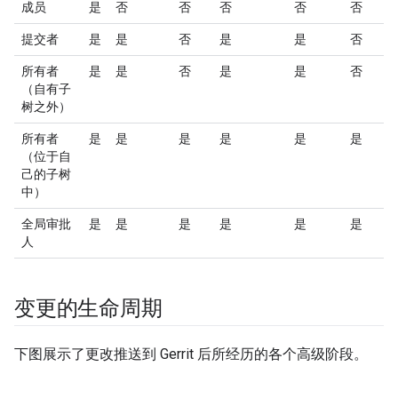
成员
是
否
否
否
否
否
提交者
是
是
否
是
是
否
所有者
是
是
否
是
是
否
（自有子
树之外）
所有者
是
是
是
是
是
是
（位于自
己的子树
中）
全局审批
是
是
是
是
是
是
人
变更的生命周期
下图展示了更改推送到 Gerrit 后所经历的各个高级阶段。