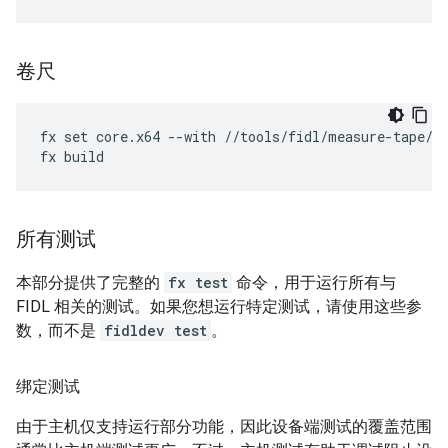
卷尺
fx
set
core
.
x64
--
with
//
tools
/
fidl
/
measure
-
tape
/
s
fx
build
所有测试
本部分提供了完整的
fx test
命令，用于运行所有与
FIDL 相关的测试。如果您想运行特定测试，请使用这些参
数，而不是
fidldev test
。
绑定测试
由于主机仅支持运行部分功能，因此设备端测试的覆盖范围