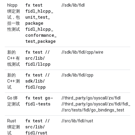
fx test
hlcpp
//sdk/lib/fidl
fidl
_
hlcpp
_
绑定测
unit
_
test
_
试，包
package
括一致
fidl
_
hlcpp
_
性测试
conformance
_
test
_
package
fx test
/
/
新的
//sdk/lib/fidl/cpp/wire
src
/
lib
/
C++ 有
fidl
/
llcpp
线测试
fx test
/
/
新的
//sdk/lib/fidl/cpp
sdk
/
lib
/
C++ 测
fidl
/
cpp
试
fx test go-
Go 绑
//third_party/go/syscall/zx/fidl
fidl-tests
定测试
//third_party/go/syscall/zx/fidl/fidl_te
//src/tests/fidl/go_bindings_test
fx test
/
/
Rust
//src/lib/fidl/rust
src
/
lib
/
绑定测
fidl
/
rust
试