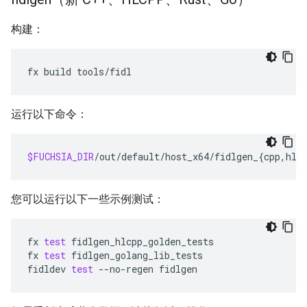
构建：
fx
build
运行以下命令：
$FUCHSIA_DIR
/out/default/host_x64/fidlgen_
{
cpp,hlc
您可以运行以下一些示例测试：
fx
test
fidlgen_hlcpp_golden_tests

fx
test
fidlgen_golang_lib_tests

fidldev
test
--no-regen