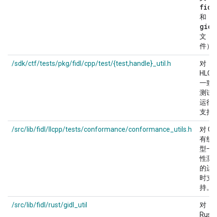
fidl
.
和
gidl
文
件）
/sdk/ctf/tests/pkg/fidl/cpp/test/{test,handle}_util.h
对
HLCP
一致
测试
运行
支持
/src/lib/fidl/llcpp/tests/conformance/conformance_utils.h
对 C+
有线
型一
性测
的运
时支
持。
/src/lib/fidl/rust/gidl_util
对
Rust