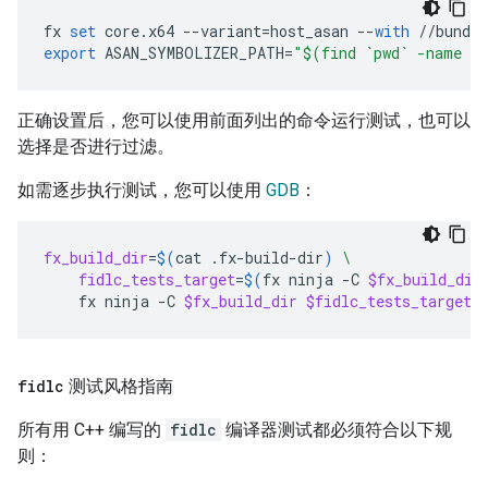
fx
set
core
.
x64
--
variant
=
host_asan
--
with
//
bundle
export
ASAN_SYMBOLIZER_PATH
=
"$(find `pwd` -name l
正确设置后，您可以使用前面列出的命令运行测试，也可以
选择是否进行过滤。
如需逐步执行测试，您可以使用
GDB
：
fx_build_dir
=
$(
cat
.fx-build-dir
)
\
fidlc_tests_target
=
$(
fx
ninja
-C
$fx_build_dir
fx
ninja
-C
$fx_build_dir
$fidlc_tests_target
 
fidlc
测试风格指南
所有用 C++ 编写的
fidlc
编译器测试都必须符合以下规
则：