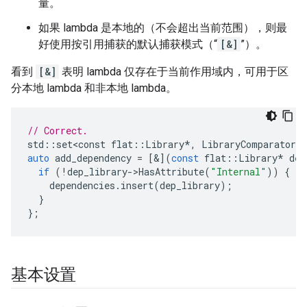
量。
如果 lambda 是本地的（不会超出当前范围），则最
好使用按引用捕获的默认捕获模式（“
[&]
”）。
看到
[&]
表明 lambda 仅存在于当前作用域内，可用于区
分本地 lambda 和非本地 lambda。
// Correct.
std
::
set<const
flat
::
Library
*
,
LibraryComparator
>
auto
add_dependency
=
[&](
const
flat
::
Library
*
dep
if
(
!
dep_library
-
>
HasAttribute
(
"Internal"
))
{
dependencies
.
insert
(
dep_library
);
}
};
基本设置