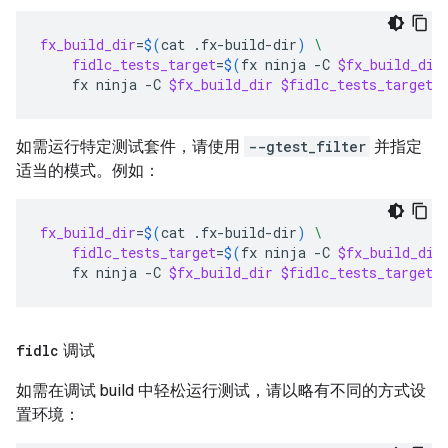
fx_build_dir
=
$(
cat
.fx-build-dir
)
\
fidlc_tests_target
=
$(
fx
ninja
-C
$fx_build_dir
fx
ninja
-C
$fx_build_dir
$fidlc_tests_target
 
如需运行特定测试套件，请使用
--gtest_filter
并指定
适当的模式。例如：
fx_build_dir
=
$(
cat
.fx-build-dir
)
\
fidlc_tests_target
=
$(
fx
ninja
-C
$fx_build_dir
fx
ninja
-C
$fx_build_dir
$fidlc_tests_target
 
fidlc
调试
如需在调试 build 中轻松运行测试，请以略有不同的方式设
置环境：