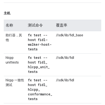
主机
名称
测试命令
覆盖率
fx test --
助行器，其
//sdk/lib/fidl_base
host fidl-
他
walker-host-
tests
fx test --
hlcpp
//sdk/lib/fidl
host fidl
_
unittests
hlcpp
_
unit
_
tests
fx test --
hlcpp 一致性
//sdk/lib/fidl
host fidl
_
测试
hlcpp
_
conformance
_
tests