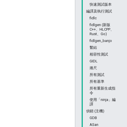
快速測試版本
編譯及執行測試
fidlc
fidlgen (新版
C++、HLCPP、
Rust、Go)
fidlgen_banjo
繫結
相容性測試
GIDL
捲尺
所有測試
所有基準
所有重新生成指
令
使用「ninja」編
譯
偵錯 (主機)
GDB
ASan