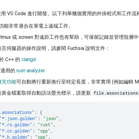
多使用 VS Code 進行開發。以下列舉幾個實用的外掛程式和工作流
功能非常適合在筆電上遠端工作。
 tmux 或 screen 對遠距工作也有幫助，可保留記錄並管理殼
言伺服器的操作說明，請參閱 Fuchsia 說明文件：
 C++ 的
clangd
t 適用的
rust-analyzer
擴充功能
可自動將行重新換行至特定長度，非常實用 (例如編輯 Mar
結黃金檔案取得自動語法螢光標示，請更新
file.associations
.associations"
:
{
"*.json.golden"
:
"json"
,
"*.rs.golden"
:
"rust"
,
"*.cc.golden"
:
"cpp"
,
"*.h.golden"
:
"cpp"
,