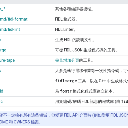
en_*
其他各種編譯器後端。
/cmd/fidl-format
FIDL 格式器。
cmd/fidl-lint
FIDL Linter。
c
生成 FIDL 的說明文件。
erge
可從 FIDL JSON 生成程式碼的工具。
ure-tape
盡量增加分頁
的工具。
s
大多是執行遷移作業等一次性指令碼，可
fidlmerge
工具，以在 C++ 中生成格
fostr
ld
為
格式化程式庫建立範本。
fi
ec
用於編碼/解碼 FIDL 訊息的程式庫 (由
 團隊不一定擁有所有這些領域，但變更 FIDL API 介面時 (例如變更 FIDL 
ME 和 OWNERS 檔案。