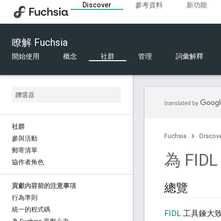
Discover
參考資料
新功能
瞭解 Fuchsia
開始使用
概念
社群
管理
詞彙解釋
社群
Fuchsia
Discov
參與活動
郵寄清單
為 FID
協作者角色
總覽
貢獻內容前的注意事項
行為準則
統一的程式碼
FIDL
工具鍊大