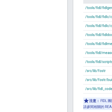
/tools/fidl/fidlg
/tools/fidl/fidlc
/tools/fidl/fidlc/
/tools/fidl/fidldo
/tools/fidl/fidlm
/tools/fidl/meas
/tools/fidl/script
/src/lib/fostr
/src/lib/fostr/bui
/src/lib/fidl_cod
注意：
FIDL
請參閱相關的 READ