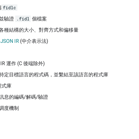
稱
fidlc
並驗證
.fidl
個檔案
各種結構的大小、對齊方式和偏移量
生
JSON IR
(中介表示法)
IR 運作 (C 後端除外)
特定目標語言的程式碼，並繫結至該語言的程式庫
程式庫
訊息的編碼/解碼/驗證
調度機制