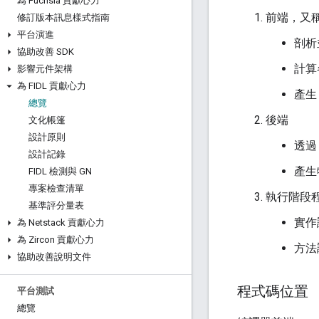
為 Fuchsia 貢獻心力
前端，又
修訂版本訊息樣式指南
平台演進
剖析
協助改善 SDK
計算
影響元件架構
為 FIDL 貢獻心力
產
總覽
後端
文化帳篷
設計原則
透過 
設計記錄
產生
FIDL 檢測與 GN
專案檢查清單
執行階段
基準評分量表
實作
為 Netstack 貢獻心力
為 Zircon 貢獻心力
方法
協助改善說明文件
程式碼位置
平台測試
總覽