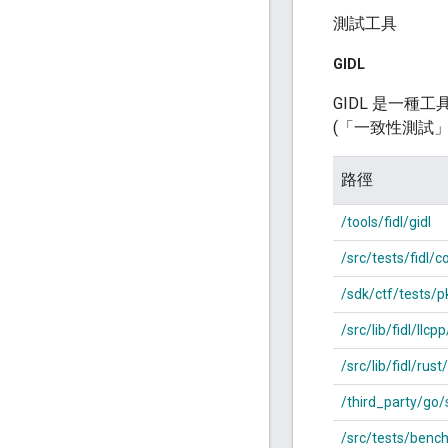
測試工具
GIDL
GIDL 是一種
(「一致性測試」
路徑
/tools/fidl/gidl
/src/tests/fidl/
/sdk/ctf/tests/pk
/src/lib/fidl/ll
/src/lib/fidl/rust/
/third_party/go/s
/src/tests/benc