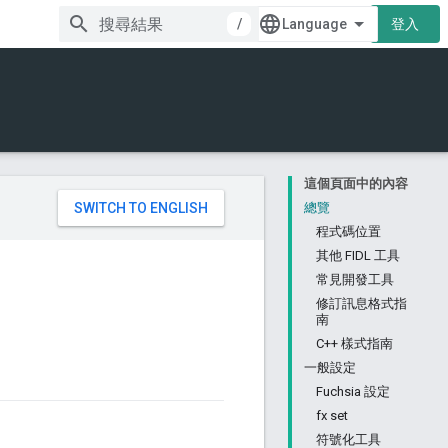
/
登入
這個頁面中的內容
。
總覽
程式碼位置
其他 FIDL 工具
常見開發工具
修訂訊息格式指
南
C++ 樣式指南
一般設定
Fuchsia 設定
fx set
符號化工具