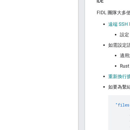
IDE
FIDL 團隊大
遠端 SSH
設定
如需設定語
適用於
Rus
重新換行
如要為繫
"files