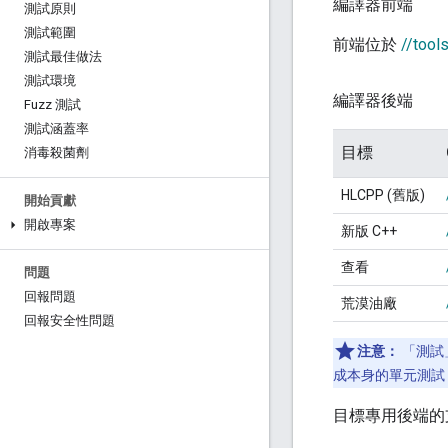
編譯器前端
測試原則
測試範圍
前端位於
//tools
測試最佳做法
測試環境
編譯器後端
Fuzz 測試
測試涵蓋率
目標
消毒殺菌劑
HLCPP (舊版)
開始貢獻
開啟專案
新版 C++
查看
問題
回報問題
荒漠油廠
回報安全性問題
注意：
「測試
成本身的單元測試，
目標專用後端的