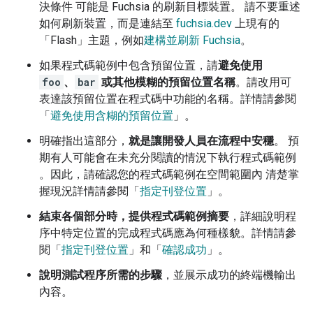
決條件 可能是 Fuchsia 的刷新目標裝置。 請不要重述
如何刷新裝置，而是連結至
fuchsia.dev
上現有的
「Flash」主題，例如
建構並刷新 Fuchsia
。
如果程式碼範例中包含預留位置，請
避免使用
foo
、
bar
或其他模糊的預留位置名稱
。請改用可
表達該預留位置在程式碼中功能的名稱。詳情請參閱
「
避免使用含糊的預留位置
」。
明確指出這部分，
就是讓開發人員在流程中安穩
。 預
期有人可能會在未充分閱讀的情況下執行程式碼範例
。因此，請確認您的程式碼範例在空間範圍內 清楚掌
握現況詳情請參閱「
指定刊登位置
」。
結束各個部分時，提供程式碼範例摘要
，詳細說明程
序中特定位置的完成程式碼應為何種樣貌。詳情請參
閱「
指定刊登位置
」和「
確認成功
」。
說明測試程序所需的步驟
，並展示成功的終端機輸出
內容。