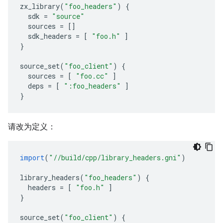
zx_library
(
"foo_headers"
)
{
sdk
=
"source"
sources
=
[]
sdk_headers
=
[
"foo.h"
]
}
source_set
(
"foo_client"
)
{
sources
=
[
"foo.cc"
]
deps
=
[
":foo_headers"
]
}
请改为定义：
import
(
"//build/cpp/library_headers.gni"
)
library_headers
(
"foo_headers"
)
{
headers
=
[
"foo.h"
]
}
source_set
(
"foo_client"
)
{