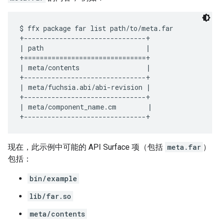
$ ffx package far list path/to/meta.far

+-------------------------------+

| path                          |

+===============================+

| meta/contents                 |

+-------------------------------+

| meta/fuchsia.abi/abi-revision |

+-------------------------------+

| meta/component_name.cm        |

现在，此示例中可能的 API Surface 项（包括
meta.far
）
包括：
bin/example
lib/far.so
meta/contents