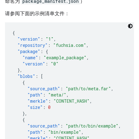
命名为
package_manifest.json
）
请参阅下面的示例清单文件：
{
"version"
:
"1"
,
"repository"
:
"fuchsia.com"
,
"package"
:
{
"name"
:
"example_package"
,
"version"
:
"0"
},
"blobs"
:
[
{
"source_path"
:
"path/to/meta.far"
,
"path"
:
"meta/"
,
"merkle"
:
"CONTENT_HASH"
,
"size"
:
0
},
{
"source_path"
:
"path/to/bin/example"
,
"path"
:
"bin/example"
,
"merkle"
:
"CONTENT_HASH"
,