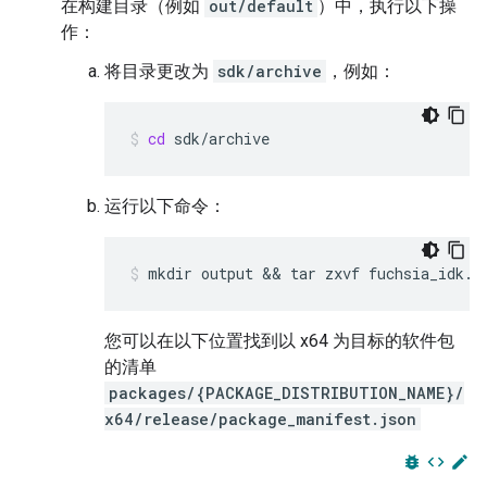
在构建目录（例如
out/default
）中，执行以下操
作：
将目录更改为
sdk/archive
，例如：
cd
sdk/archive
运行以下命令：
mkdir
output
 && 
tar
zxvf
fuchsia_idk.t
您可以在以下位置找到以 x64 为目标的软件包
的清单
packages/{PACKAGE_DISTRIBUTION_NAME}/
x64/release/package_manifest.json
bug_report
code
edit