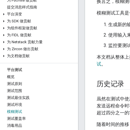
为 Fuchsia 做贡献
换言之，模糊测
提交消息样式指南
模糊测试工具是
平台演变
为 SDK 做贡献
生成新的
为组件框架做贡献
使用输入
为 FIDL 做贡献
为 Netstack 贡献力量
监控要测
为 Zircon 做出贡献
为文档做贡献
本文档从整体上探
试
。
平台测试
概览
历史记录
测试原则
测试范围
测试最佳实践
虽然在测试中使
测试环境
发送远程命令时有
模糊测试
超过四分之一的常
测试覆盖率
随着时间的推移
消毒用品