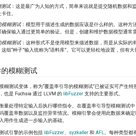
糊测试
：这是最广为人知的方式，简单来说就是提交随机数据和
上卡住。
的模糊测试
：模型用于描述生成的数据应该是什么样的。这种方
可确保输入通过更简单的验证。但是，创建和维护数据模型通常
的模糊测试
：这种形式不是使用模型来描述数据，而是从实际的
这组“种子”输入统称为“语料库”。
它可以更轻松地设置，但有大
导的模糊测试
模糊测试变体，称为“覆盖率引导的模糊测试”
已被证实可产生特别大
是 Fuchsia 通过 LLVM 的
libFuzzer
支持的主要形式。
衡量处理特定输入后执行哪些指令。
在覆盖率引导型模糊测试中
码覆盖率数据以及监控异常情况。模糊引擎会使用此数据来确定
入用作生成进一步输入的基础。
测试引擎的示例包括
libFuzzer
、
syzkaller
和
AFL
。每种类型都