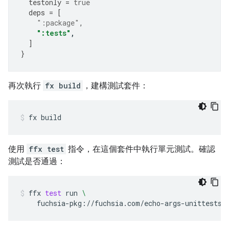
testonly
=
true
deps
=
[
":package"
,
":tests"
,
]
}
再次執行
fx build
，建構測試套件：
fx
build
使用
ffx test
指令，在這個套件中執行單元測試。確認
測試是否通過：
ffx
test
run
\
fuchsia-pkg://fuchsia.com/echo-args-unittests#