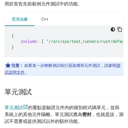
用於宣告先前範例元件測試中的功能。
荒漠油廠
C++
{
include
:
[
"//src/sys/test_runners/rust/defaul
}
注意：
如要進一步瞭解測試執行器架構和元件測試，請參閱
測
試說明文件
。
單元測試
單元測試
的重點是驗證元件內的個別程式碼單元，並與
系統上的其他元件隔離。單元測試應為
密封
，也就是說，測
試不需要或提供測試以外的額外功能。