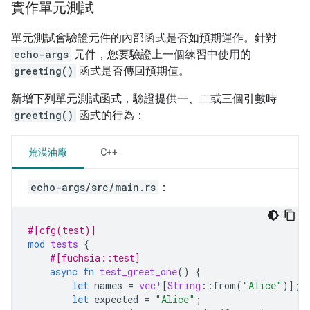
實作單元測試
單元測試會驗證元件的內部函式是否如預期運作。針對
echo-args
元件，您要驗證上一個練習中使用的
greeting()
函式是否傳回預期值。
新增下列單元測試函式，驗證提供一、二或三個引數時
greeting()
函式的行為：
荒漠油廠
C++
echo-args/src/main.rs
：
#[cfg(test)]
mod
tests
{
#[fuchsia::test]
async
fn
test_greet_one
()
{
let
names
=
vec!
[
String
::
from
(
"Alice"
)];
let
expected
=
"Alice"
;