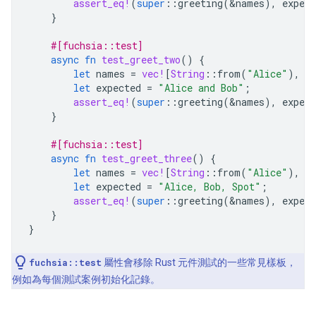
assert_eq!
(
super
::
greeting
(
&
names
),
expect
}
#[fuchsia::test]
async
fn
test_greet_two
()
{
let
names
=
vec!
[
String
::
from
(
"Alice"
),
S
let
expected
=
"Alice and Bob"
;
assert_eq!
(
super
::
greeting
(
&
names
),
expect
}
#[fuchsia::test]
async
fn
test_greet_three
()
{
let
names
=
vec!
[
String
::
from
(
"Alice"
),
S
let
expected
=
"Alice, Bob, Spot"
;
assert_eq!
(
super
::
greeting
(
&
names
),
expect
}
}
fuchsia::test
屬性會移除 Rust 元件測試的一些常見樣板，
例如為每個測試案例初始化記錄。