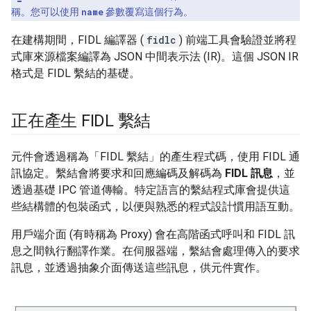
稱。您可以使用
name
參數覆寫這個行為。
在建構期間，FIDL 編譯器 (
fidlc
) 前端工具會驗證並將程
式庫來源檔案編譯為 JSON 中間表示法 (IR)。這個 JSON IR
格式是 FIDL 繫結的基礎。
正在產生 FIDL 繫結
元件會透過稱為「FIDL 繫結」
的產生程式碼，使用 FIDL 通
訊協定。繫結會將要求和回應編碼及解碼為
FIDL 訊息
，並
透過基礎 IPC 管道傳輸。特定語言的繫結程式庫會提供這
些結構體的包裝函式，以便與熟悉的程式設計慣用語互動。
用戶端介面 (有時稱為 Proxy) 會在高階函式呼叫和 FIDL 訊
息之間執行翻譯作業。在伺服器端，繫結會處理傳入的要求
訊息，並透過抽象介面傳送這些訊息，供元件實作。