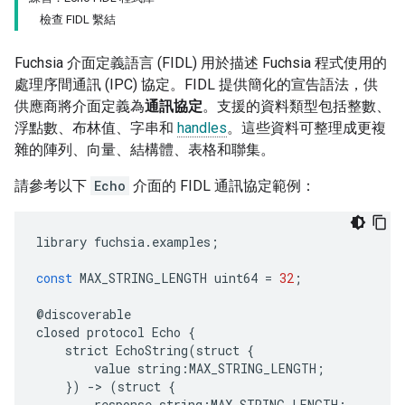
檢查 FIDL 繫結
Fuchsia 介面定義語言 (FIDL) 用於描述 Fuchsia 程式使用的
處理序間通訊 (IPC) 協定。FIDL 提供簡化的宣告語法，供
供應商將介面定義為
通訊協定
。支援的資料類型包括整數、
浮點數、布林值、字串和
handles
。這些資料可整理成更複
雜的陣列、向量、結構體、表格和聯集。
請參考以下
Echo
介面的 FIDL 通訊協定範例：
library
fuchsia
.
examples
;
const
MAX_STRING_LENGTH
uint64
=
32
;
@
discoverable
closed
protocol
Echo
{
strict
EchoString
(
struct
{
value
string
:
MAX_STRING_LENGTH
;
})
-
>
(
struct
{
response
string
:
MAX_STRING_LENGTH
;