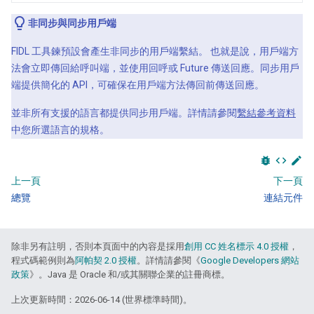
非同步與同步用戶端
FIDL 工具鍊預設會產生非同步的用戶端繫結。 也就是說，用戶端方
法會立即傳回給呼叫端，並使用回呼或 Future 傳送回應。同步用戶
端提供簡化的 API，可確保在用戶端方法傳回前傳送回應。
並非所有支援的語言都提供同步用戶端。詳情請參閱
繫結參考資料
中您所選語言的規格。
bug_report
code
edit
上一頁
下一頁
總覽
連結元件
除非另有註明，否則本頁面中的內容是採用
創用 CC 姓名標示 4.0 授權
，
程式碼範例則為
阿帕契 2.0 授權
。詳情請參閱《
Google Developers 網站
政策
》。Java 是 Oracle 和/或其關聯企業的註冊商標。
上次更新時間：2026-06-14 (世界標準時間)。