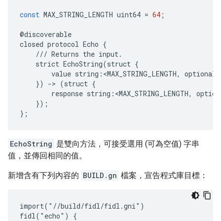
const
MAX_STRING_LENGTH
uint64
=
64
;
@
discoverable
closed
protocol
Echo
{
///
Returns
the
input
.
strict
EchoString
(
struct
{
value
string
:
<
MAX_STRING_LENGTH
,
optional
>
})
-
>
(
struct
{
response
string
:
<
MAX_STRING_LENGTH
,
option
});
};
EchoString
是雙向方法，可接受選用 (可為空值) 字串
值，並傳回相同的值。
新增含有下列內容的
BUILD.gn
檔案，宣告程式庫目標：
import("//build/fidl/fidl.gni")

fidl("echo") {
