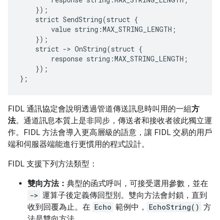
});
strict
SendString
(
struct
{
value
string
:
MAX_STRING_LENGTH
;
});
strict
-
>
OnString
(
struct
{
response
string
:
MAX_STRING_LENGTH
;
});
};
FIDL 通訊協定會說明透過管道傳送訊息時叫用的一組
方
法
。通道訊息本質上是非同步，傳送者和接收者彼此獨立運
作。FIDL 方法會導入更高層級的語意，讓 FIDL 交易的用戶
端和伺服器端能進行更慣用的程式設計。
FIDL 支援下列方法類型：
雙向方法：
典型的函式呼叫，可接受選用參數，並在
->
運算子後定義傳回型別。雙向方法會封鎖，直到
收到回覆為止。在
Echo
範例中，
EchoString()
方
法是雙向方法。