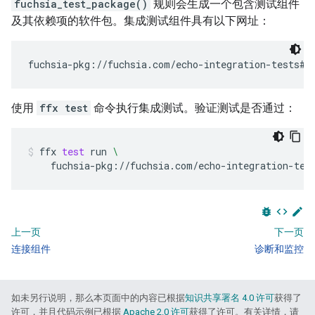
fuchsia_test_package()
规则会生成一个包含测试组件
及其依赖项的软件包。集成测试组件具有以下网址：
使用
ffx test
命令执行集成测试。验证测试是否通过：
ffx
test
run
\
fuchsia-pkg://fuchsia.com/echo-integration-tes
bug_report
code
edit
上一页
下一页
连接组件
诊断和监控
如未另行说明，那么本页面中的内容已根据
知识共享署名 4.0 许可
获得了
许可，并且代码示例已根据
Apache 2.0 许可
获得了许可。有关详情，请