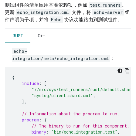
测试组件的清单应用基准依赖项，例如
test_runners
。
更新
echo_integration.cml
文件，将
echo-server
组
件声明为子项，并将
Echo
协议功能路由到测试组件。
RUST
C++
echo-
integration/meta/echo_integration.cml
：
{
include
:
[
"//src/sys/test_runners/rust/default.shard
"syslog/client.shard.cml"
,
],
// Information about the program to run.
program
:
{
// The binary to run for this component.
binary
:
"bin/echo_integration_test"
,