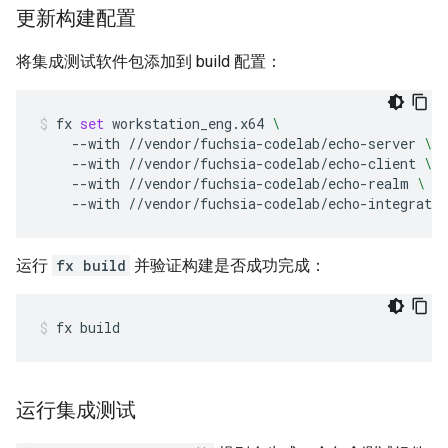
更新构建配置
将集成测试软件包添加到 build 配置：
fx
set
workstation_eng.x64
\
--with
//vendor/fuchsia-codelab/echo-server
\
--with
//vendor/fuchsia-codelab/echo-client
\
--with
//vendor/fuchsia-codelab/echo-realm
\
--with
//vendor/fuchsia-codelab/echo-integrati
运行
fx build
并验证构建是否成功完成：
fx
build
运行集成测试