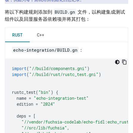
将以下构建规则添加到
BUILD.gn
文件，以构建集成测试
组件以及回显服务器依赖项并将其打包：
RUST
C++
echo-integration/BUILD.gn
：
import
(
"//build/components.gni"
)
import
(
"//build/rust/rustc_test.gni"
)
rustc_test
(
"bin"
)
{
name
=
"echo-integration-test"
edition
=
"2024"
deps
=
[
"//vendor/fuchsia-codelab/echo-fidl:echo_rust"
"//src/lib/fuchsia"
,