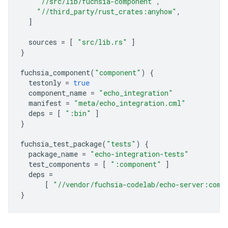
"//src/lib/fuchsia-component"
,
"//third_party/rust_crates:anyhow"
,
]
sources
=
[
"src/lib.rs"
]
}
fuchsia_component
(
"component"
)
{
testonly
=
true
component_name
=
"echo_integration"
manifest
=
"meta/echo_integration.cml"
deps
=
[
":bin"
]
}
fuchsia_test_package
(
"tests"
)
{
package_name
=
"echo-integration-tests"
test_components
=
[
":component"
]
deps
=
[
"//vendor/fuchsia-codelab/echo-server:comp
}