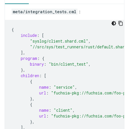
meta/integration_tests.cml
：
{
include
:
[
"syslog/client.shard.cml"
,
"//src/sys/test_runners/rust/default.shard
],
program
:
{
binary
:
"bin/client_test"
,
},
children
:
[
{
name
:
"service"
,
url
:
"fuchsia-pkg://fuchsia.com/foo-pa
},
{
name
:
"client"
,
url
:
"fuchsia-pkg://fuchsia.com/foo-pa
},
],