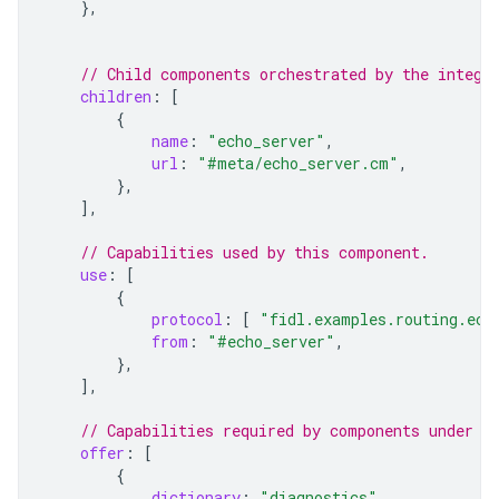
},
// Child components orchestrated by the integr
children
:
[
{
name
:
"echo_server"
,
url
:
"#meta/echo_server.cm"
,
},
],
// Capabilities used by this component.
use
:
[
{
protocol
:
[
"fidl.examples.routing.ech
from
:
"#echo_server"
,
},
],
// Capabilities required by components under t
offer
:
[
{
dictionary
:
"diagnostics"
,