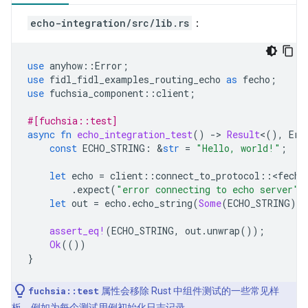
echo-integration/src/lib.rs
：
use
anyhow
::
Error
;
use
fidl_fidl_examples_routing_echo
as
fecho
;
use
fuchsia_component
::
client
;
#[fuchsia::test]
async
fn
echo_integration_test
()
-
>
Result
<
(),
Err
const
ECHO_STRING
:
&
str
=
"Hello, world!"
;
let
echo
=
client
::
connect_to_protocol
::
<
fecho
.
expect
(
"error connecting to echo server"
)
let
out
=
echo
.
echo_string
(
Some
(
ECHO_STRING
)).
assert_eq!
(
ECHO_STRING
,
out
.
unwrap
());
Ok
(())
}
fuchsia::test
属性会移除 Rust 中组件测试的一些常见样
板，例如为每个测试用例初始化日志记录。