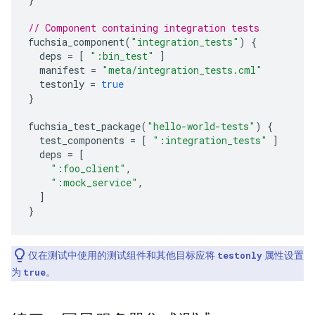
// Component containing integration tests
fuchsia_component
(
"integration_tests"
)
{
deps
=
[
":bin_test"
]
manifest
=
"meta/integration_tests.cml"
testonly
=
true
}
fuchsia_test_package
(
"hello-world-tests"
)
{
test_components
=
[
":integration_tests"
]
deps
=
[
":foo_client"
,
":mock_service"
,
]
}
仅在测试中使用的测试组件和其他目标应将
testonly
属性设置
为
true
。