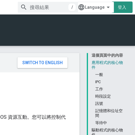
/
登入
這個頁面中的內容
。
應用程式的核心物
件
一般
IPC
工作
時段設定
訊號
記憶體和位址空
間
 OS 資源互動。您可以將控制代
等待中
驅動程式的核心物
件