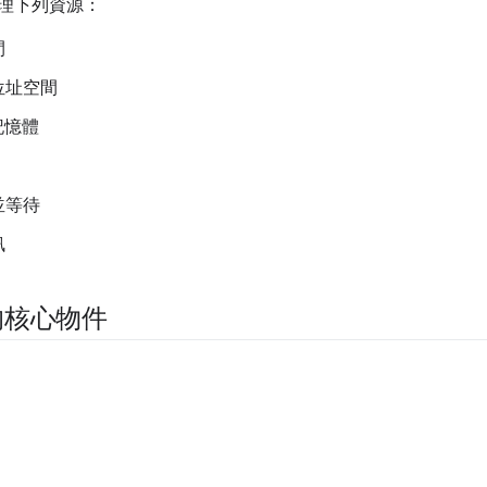
動管理下列資源：
間
位址空間
 記憶體
並等待
訊
的核心物件