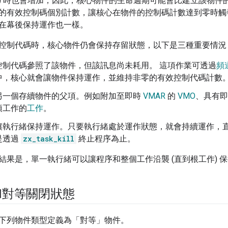
) 時也會增加；因此，核心物件的生命週期可能會比建立該物件
的有效控制碼個別計數，讓核心在物件的控制碼計數達到零時觸
在幕後保持運作也一樣。
控制代碼時，核心物件仍會保持存留狀態，以下是三種重要情況
控制代碼參照了該物件，但該訊息尚未耗用。 這項作業可透過
頻道
中，核心就會讓物件保持運作，並維持非零的有效控制代碼計數
另一個存續物件的父項。例如附加至即時
VMAR
的
VMO
、具有即
項工作的
工作
。
讓執行緒保持運作。只要執行緒處於運作狀態，就會持續運作，
是透過
zx_task_kill
終止程序為止。
結果是，單一執行緒可以讓程序和整個工作沿襲 (直到根工作) 
和對等關閉狀態
下列物件類型定義為「對等」物件。