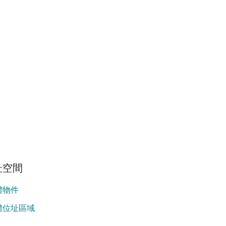
址空間
體物件
體位址區域