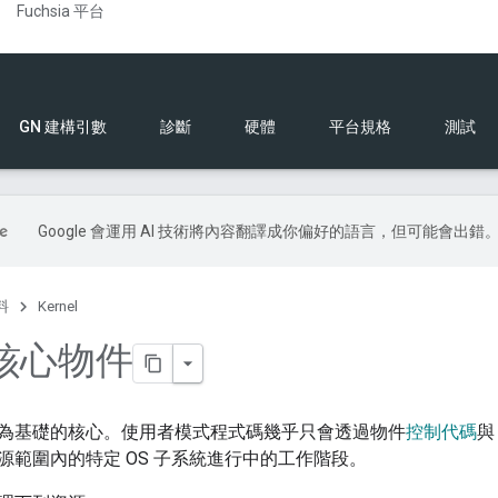
Fuchsia 平台
GN 建構引數
診斷
硬體
平台規格
測試
Google 會運用 AI 技術將內容翻譯成你偏好的語言，但可能會出錯
料
Kernel
n 核心物件
以物件為基礎的核心。使用者模式程式碼幾乎只會透過物件
控制代碼
與
源範圍內的特定 OS 子系統進行中的工作階段。