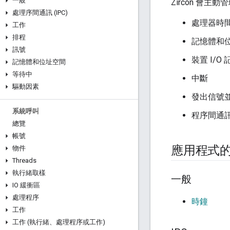
一般
Zircon 會主
處理序間通訊 (IPC)
處理器時
工作
排程
記憶體和
訊號
裝置 I/O
記憶體和位址空間
等待中
中斷
驅動因素
發出信號
系統呼叫
程序間通
總覽
帳號
應用程式
物件
Threads
執行緒取樣
一般
IO 緩衝區
處理程序
時鐘
工作
工作 (執行緒、處理程序或工作)