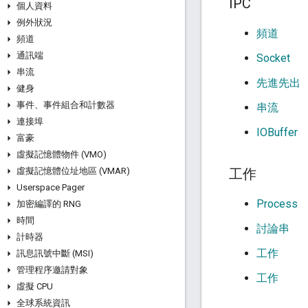
IPC
個人資料
例外狀況
頻道
頻道
通訊端
Socket
串流
先進先出
健身
事件、事件組合和計數器
串流
連接埠
IOBuffer
富豪
虛擬記憶體物件 (VMO)
虛擬記憶體位址地區 (VMAR)
工作
Userspace Pager
Process
加密編譯的 RNG
時間
討論串
計時器
工作
訊息訊號中斷 (MSI)
管理程序邀請對象
工作
虛擬 CPU
全球系統資訊