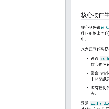
核心物件
核心物件會
參照
呼叫的輸出內容
中。
只要控制代碼存
透過
zx_h
核心物件
當含有控
中關閉訊
擁有控制
表。
透過
zx_handl