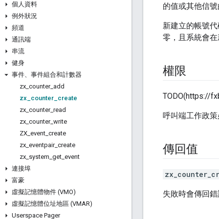
個人資料
的值或其他信號
例外狀況
新建立的帳號代
頻道
零，且系統會在
通訊端
串流
健身
權限
事件、事件組合和計數器
zx
_
counter
_
add
TODO(https:/
zx
_
counter
_
create
zx
_
counter
_
read
呼叫端工作政策
zx
_
counter
_
write
ZX
_
event
_
create
zx
_
eventpair
_
create
傳回值
zx
_
system
_
get
_
event
連接埠
zx_counter_c
富豪
虛擬記憶體物件 (VMO)
失敗時會傳回錯
虛擬記憶體位址地區 (VMAR)
Userspace Pager