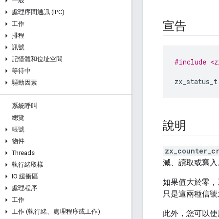
一般
處理序間通訊 (IPC)
宣告
工作
排程
訊號
記憶體和位址空間
#include <z
等待中
zx_status_t
驅動因素
系統呼叫
總覽
說明
帳號
物件
zx_counter_c
Threads
減、讀取或寫入
執行緒取樣
IO 緩衝區
如果值大於零，
處理程序
只是這兩種信號
工作
工作 (執行緒、處理程序或工作)
此外，您可以