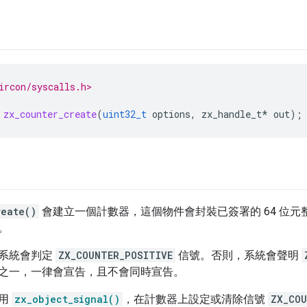
ircon/syscalls.h>
zx_counter_create
(
uint32_t
options
,
zx_handle_t
*
out
);
reate()
會建立一個計數器，這個物件會封裝已簽署的 64 位
。
系統會判定
ZX_COUNTER_POSITIVE
信號。否則，系統會聲明
之一，一律會宣告，且不會同時宣告。
使用
zx_object_signal()
，在計數器上設定或清除信號
ZX_COU