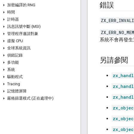
錯誤
加密編譯的 RNG
時間
計時器
ZX_ERR_INVAL
訊息訊號中斷 (MSI)
ZX_ERR_NO_ME
管理程序邀請對象
系統不會再發生
虛擬 CPU
全球系統資訊
偵錯記錄
另請參閱
多功能
系統
zx_handl
驅動程式
Tracing
zx_handl
記憶體屏障
zx_handl
嚴格篩選模式 (正在處理中)
zx_objec
zx_objec
zx_objec