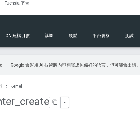
Fuchsia 平台
GN 建構引數
診斷
硬體
平台規格
測試
Google 會運用 AI 技術將內容翻譯成你偏好的語言，但可能會出錯
料
Kernel
ter
_
create