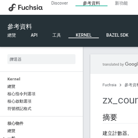
Discover
參考資料
新功能
參考資料
總覽
API
工具
KERNEL
BAZEL SDK
Kernel
Fuchsia
參考資
總覽
核心指令列選項
zx
_
coun
核心啟動選項
符號標記格式
摘要
核心物件
總覽
建立計數器。