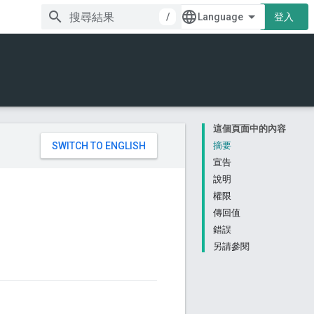
/
登入
這個頁面中的內容
。
摘要
宣告
說明
權限
傳回值
錯誤
另請參閱