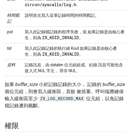
zircon
/
syscalls
/
log
.
h
。
時間戳
說明首次寫入這筆記錄時間的時間戳記。
記
pid
寫入此記錄檔記錄的程序失敗，或 如果記錄是由核心產
ZX
_
KOID
_
INVALID
生，則為
。
tid
寫入此記錄記錄的執行緒 Koid 如果記錄是由核心產
ZX
_
KOID
_
INVALID
生，則為
。
資料
記錄訊息，由
datalen
位元組組成。紀錄 訊息可能包含
嵌入式 NUL 字元， 而非 NUL。
如果
buffer_size
小於記錄記錄的大小， 記錄的
buffer_size
個位元組，則會寫入緩衝區，其餘 被捨棄。呼叫端應確保
輸入緩衝區至少
ZX_LOG_RECORD_MAX
位元組，以免記錄
檔記錄遭到截斷。
權限