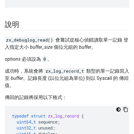
說明
zx_debuglog_read()
會嘗試從核心偵錯讀取單一記錄 登
入指定大小
buffer_size
個位元組的
buffer
。
options
必須設為
0
。
成功時，系統會將
zx_log_record_t
類型的單一記錄寫入
至
buffer
。記錄長度 (以位元組為單位) 則以 Syscall 的 傳回
值。
傳回的記錄將採用以下格式：
typedef
struct
zx_log_record
{
uint64_t
sequence
;
uint32_t
unused
;
uint16_t
datalen
;