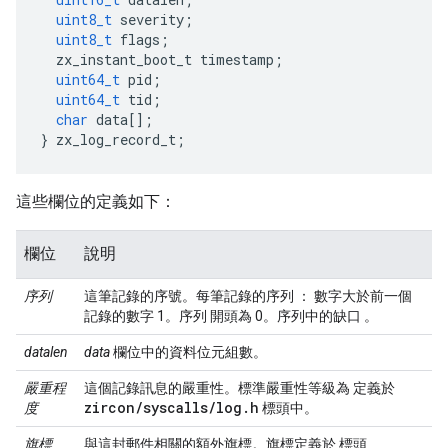
uint8_t
severity
;
uint8_t
flags
;
zx_instant_boot_t
timestamp
;
uint64_t
pid
;
uint64_t
tid
;
char
data
[];
}
zx_log_record_t
;
這些欄位的定義如下：
欄位
說明
序列
這筆記錄的序號。每筆記錄的序列 ： 數字大於前一個
記錄的數字 1。序列 開頭為 0。序列中的缺口 。
datalen
data
欄位中的資料位元組數。
嚴重程
這個記錄訊息的嚴重性。標準嚴重性等級為 定義於
zircon
/
syscalls
/
log
.
h
度
標頭中。
旗標
與這封郵件相關的額外旗標。旗標定義於 標頭