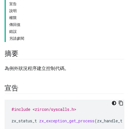
宣告
說明
權限
傳回值
錯誤
另請參閱
摘要
為例外狀況程序建立控制代碼。
宣告
#include <zircon/syscalls.h>
zx_status_t
zx_exception_get_process
(
zx_handle_t
h