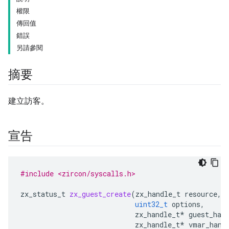
權限
傳回值
錯誤
另請參閱
摘要
建立訪客。
宣告
#include <zircon/syscalls.h>
zx_status_t
zx_guest_create
(
zx_handle_t
resource
,
uint32_t
options
,
zx_handle_t
*
guest_han
zx_handle_t
*
vmar_hand