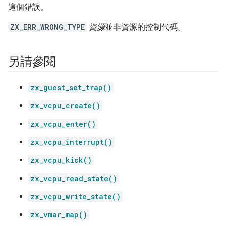
這個錯誤。
ZX_ERR_WRONG_TYPE
資源
並非資源的控制代碼。
另請參閱
zx_guest_set_trap()
zx_vcpu_create()
zx_vcpu_enter()
zx_vcpu_interrupt()
zx_vcpu_kick()
zx_vcpu_read_state()
zx_vcpu_write_state()
zx_vmar_map()