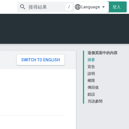
/
登入
這個頁面中的內容
。
摘要
宣告
說明
權限
傳回值
錯誤
另請參閱