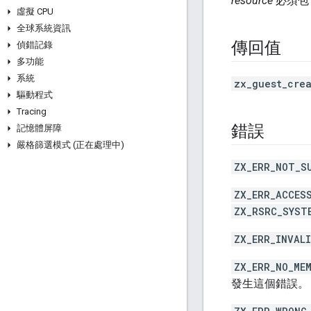
resource
必須包
虛擬 CPU
全球系統資訊
傳回值
偵錯記錄
多功能
系統
zx_guest_cre
驅動程式
Tracing
錯誤
記憶體屏障
嚴格篩選模式 (正在處理中)
ZX_ERR_NOT_S
ZX_ERR_ACCES
ZX_RSRC_SYST
ZX_ERR_INVAL
ZX_ERR_NO_ME
發生這個錯誤。