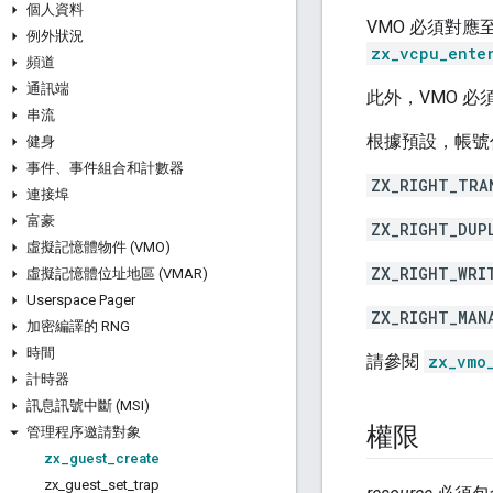
個人資料
VMO 必須對應
例外狀況
zx_vcpu_ente
頻道
通訊端
此外，VMO 必
串流
根據預設，帳
健身
事件、事件組合和計數器
ZX_RIGHT_TRA
連接埠
富豪
ZX_RIGHT_DUP
虛擬記憶體物件 (VMO)
ZX_RIGHT_WRI
虛擬記憶體位址地區 (VMAR)
Userspace Pager
ZX_RIGHT_MAN
加密編譯的 RNG
時間
請參閱
zx_vmo
計時器
訊息訊號中斷 (MSI)
權限
管理程序邀請對象
zx
_
guest
_
create
zx
_
guest
_
set
_
trap