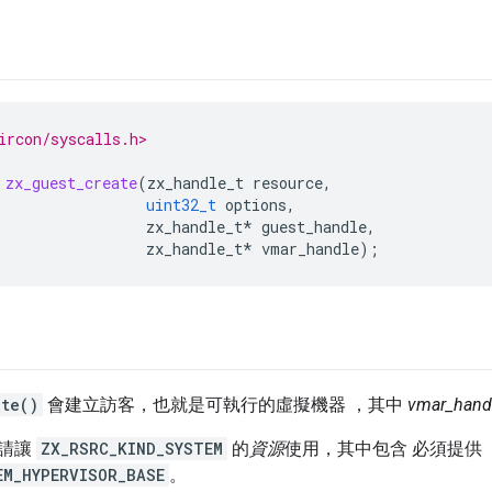
ircon/syscalls.h>
zx_guest_create
(
zx_handle_t
resource
,
uint32_t
options
,
zx_handle_t
*
guest_handle
,
zx_handle_t
*
vmar_handle
);
ate()
會建立訪客，也就是可執行的虛擬機器 ，其中
vmar_hand
，請讓
ZX_RSRC_KIND_SYSTEM
的
資源
使用，其中包含 必須提供
EM_HYPERVISOR_BASE
。