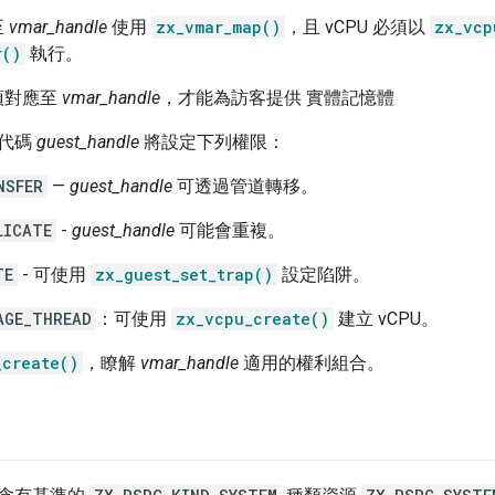
至
vmar_handle
使用
zx_vmar_map()
，且 vCPU 必須以
zx_vcp
r()
執行。
須對應至
vmar_handle
，才能為訪客提供 實體記憶體
號代碼
guest_handle
將設定下列權限：
NSFER
—
guest_handle
可透過管道轉移。
LICATE
-
guest_handle
可能會重複。
TE
- 可使用
zx_guest_set_trap()
設定陷阱。
AGE_THREAD
：可使用
zx_vcpu_create()
建立 vCPU。
_create()
，瞭解
vmar_handle
適用的權利組合。