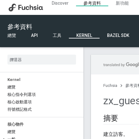
Discover
參考資料
新功能
參考資料
總覽
API
工具
KERNEL
BAZEL SDK
Kernel
Fuchsia
參考資
總覽
核心指令列選項
zx
_
gue
核心啟動選項
符號標記格式
摘要
核心物件
總覽
建立訪客。