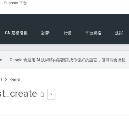
Fuchsia 平台
GN 建構引數
診斷
硬體
平台規格
測試
Google 會運用 AI 技術將內容翻譯成你偏好的語言，但可能會出錯
料
Kernel
st
_
create