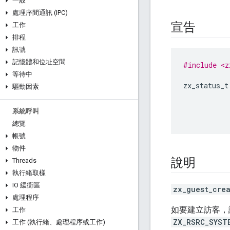
一般
處理序間通訊 (IPC)
宣告
工作
排程
訊號
記憶體和位址空間
#include <z
等待中
zx_status_t
驅動因素
系統呼叫
總覽
帳號
物件
說明
Threads
執行緒取樣
IO 緩衝區
zx_guest_cre
處理程序
如要建立訪客
工作
ZX_RSRC_SYST
工作 (執行緒、處理程序或工作)