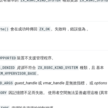
含有基準的
ZX_RSRC_KIND_SYSTEM
種類資源
ZX_RSRC_SYSTE
ate()
會在成功時傳回
ZX_OK
。失敗時，錯誤值為 。
UPPORTED
裝置不支援管理程序。
S_DENIED
資源
不符合
ZX_RSRC_KIND_SYSTEM
種類，且 基本
EM_HYPERVISOR_BASE
。
ID_ARGS
guest_handle
或
vmar_handle
是無效指標， 或
options
MORY
因記憶體不足而失敗。 使用者空間無法妥善處理這種 (異常