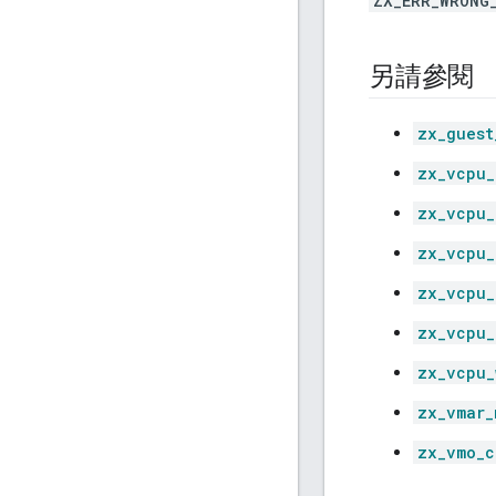
ZX_ERR_WRONG
另請參閱
zx_guest
zx_vcpu_
zx_vcpu_
zx_vcpu_
zx_vcpu_
zx_vcpu_
zx_vcpu_
zx_vmar_
zx_vmo_c