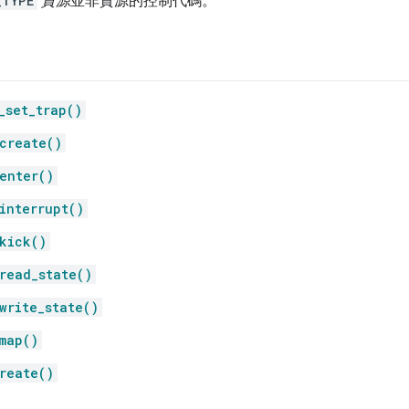
_TYPE
資源
並非資源的控制代碼。
_set_trap()
create()
enter()
interrupt()
kick()
read_state()
write_state()
map()
reate()