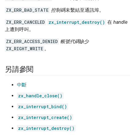
ZX_ERR_BAD_STATE
控制碼
未繫結至通訊埠。
ZX_ERR_CANCELED
zx_interrupt_destroy()
在
handle
上遭到呼叫。
ZX_ERR_ACCESS_DENIED
帳號代碼
缺少
ZX_RIGHT_WRITE
。
另請參閱
中斷
zx_handle_close()
zx_interrupt_bind()
zx_interrupt_create()
zx_interrupt_destroy()