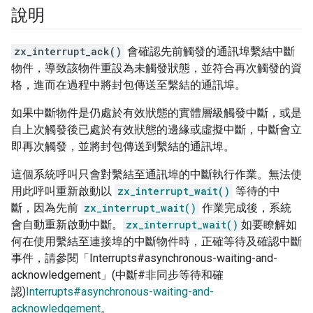
說明
zx_interrupt_ack()
會確認先前觸發的通訊埠繫結中斷
物件，導致該物件重設為未觸發狀態，並符合再次觸發的資
格，進而在過程中將封包傳送至繫結的通訊埠。
如果中斷物件是仍處於有效狀態的實體層級觸發中斷，或是
自上次觸發後已處於有效狀態的邊緣或虛擬中斷，中斷會立
即再次觸發，並將封包傳送到繫結的通訊埠。
這個系統呼叫只會對繫結至通訊埠的中斷執行作業。無法使
用此呼叫重新啟動以
zx_interrupt_wait()
等待的中
斷，因為先前
zx_interrupt_wait()
作業完成後，系統
會自動重新啟動中斷。
zx_interrupt_wait()
如要瞭解如
何在使用繫結至連接埠的中斷物件時，正確等待及確認中斷
事件，請參閱「Interrupts#asynchronous-waiting-and-
acknowledgement」(中斷#非同步等待和確
認)
Interrupts#asynchronous-waiting-and-
acknowledgement
。