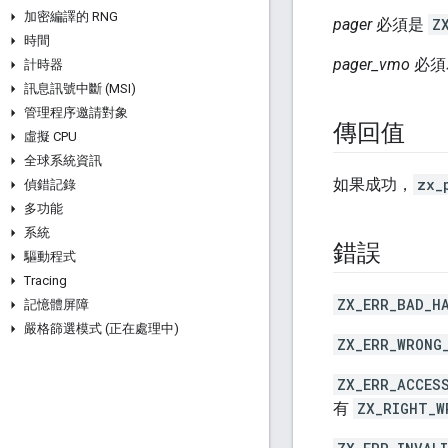
加密編譯的 RNG
pager
必須是
Z
時間
pager_vmo
必須
計時器
訊息訊號中斷 (MSI)
管理程序邀請對象
傳回值
虛擬 CPU
全球系統資訊
如果成功，
zx_
偵錯記錄
多功能
系統
錯誤
驅動程式
Tracing
ZX_ERR_BAD_H
記憶體屏障
嚴格篩選模式 (正在處理中)
ZX_ERR_WRONG
ZX_ERR_ACCES
有
ZX_RIGHT_W