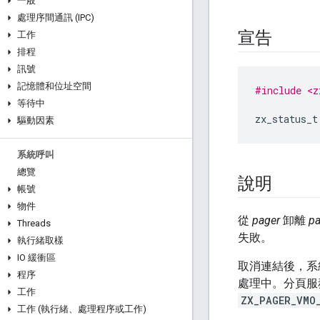
一般
處理序間通訊 (IPC)
宣告
工作
排程
訊號
記憶體和位址空間
#include <z
等待中
zx_status_t
驅動因素
系統呼叫
總覽
說明
帳號
物件
從
pager
卸離
p
Threads
失敗。
執行緒取樣
IO 緩衝區
取消連結後，系
程序
處理中。分頁服
工作
ZX_PAGER_VMO
工作 (執行緒、處理程序或工作)