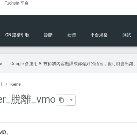
Fuchsia 平台
GN 建構引數
診斷
硬體
平台規格
測試
Google 會運用 AI 技術將內容翻譯成你偏好的語言，但可能會出錯
料
Kernel
er
_
脫離
_
vmo
MO。