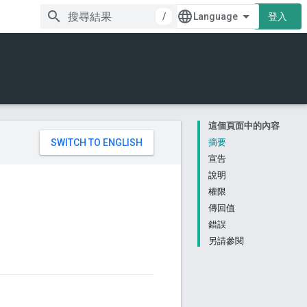
/
登入
這個頁面中的內容
。
摘要
宣告
說明
權限
傳回值
錯誤
另請參閱