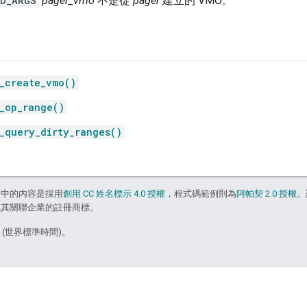
ID_ARGS
pager_vmo
不是從
pager
建立的 VMO。
_create_vmo()
_op_range()
_query_dirty_ranges()
面中的內容是採用
創用 CC 姓名標示 4.0 授權
，程式碼範例則為
阿帕契 2.0 授權
。
e 和/或其關聯企業的註冊商標。
7 (世界標準時間)。