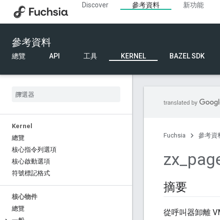
Discover
參考資料
新功能
參考資料
總覽
API
工具
KERNEL
BAZEL SDK
Kernel
Fuchsia
參考資
總覽
核心指令列選項
zx
_
pag
核心啟動選項
符號標記格式
摘要
核心物件
總覽
從呼叫器卸離 V