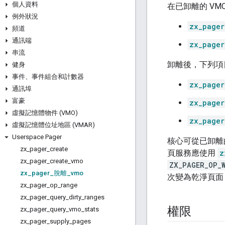
個人資料
在已卸離的 V
例外狀況
zx_pager
頻道
通訊端
zx_pager
串流
卸離後，下列項
健身
事件、事件組合和計數器
zx_pager
通訊埠
富豪
zx_pager
虛擬記憶體物件 (VMO)
zx_pager
虛擬記憶體位址地區 (VMAR)
Userspace Pager
核心可從已卸離
zx
_
pager
_
create
頁服務應使用
z
zx
_
pager
_
create
_
vmo
ZX_PAGER_OP_
zx
_
pager
_
脫離
_
vmo
次變為乾淨頁面
zx
_
pager
_
op
_
range
zx
_
pager
_
query
_
dirty
_
ranges
權限
zx
_
pager
_
query
_
vmo
_
stats
zx
_
pager
_
supply
_
pages