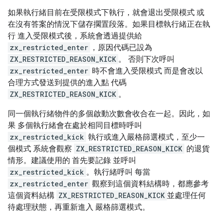
如果執行緒目前在受限模式下執行，就會退出受限模式 或
在沒有答案的情況下儲存擱置段落。如果目標執行緒正在執
行 進入受限模式後，系統會透過提供給
zx_restricted_enter
，原因代碼已設為
ZX_RESTRICTED_REASON_KICK
。 否則下次呼叫
zx_restricted_enter
時不會進入受限模式 而是會改以
合理方式發送到提供的進入點 代碼
ZX_RESTRICTED_REASON_KICK
。
同一個執行緒物件的多個啟動次數會收合在一起。因此，如
果 多個執行緒會在處於相同目標時呼叫
zx_restricted_kick
執行或進入嚴格篩選模式，至少一
個模式 系統會觀察
ZX_RESTRICTED_REASON_KICK
的退貨
情形。建議使用的 首先要記錄 並呼叫
zx_restricted_kick
。執行緒呼叫 每當
zx_restricted_enter
觀察到這個資料結構時，都應參考
這個資料結構
ZX_RESTRICTED_REASON_KICK
並處理任何
待處理狀態，再重新進入 嚴格篩選模式。