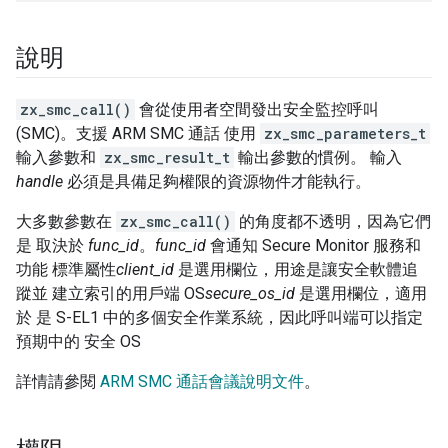
說明
zx_smc_call()
會從使用者空間發出安全監控呼叫
(SMC)。支援 ARM SMC 通話 使用
zx_smc_parameters_t
輸入參數和
zx_smc_result_t
輸出參數的慣例。 輸入
handle
必須是具備足夠權限的資源物件才能執行。
大多數參數在
zx_smc_call()
的角度都不透明，因為它們
是 取決於
func_id
。
func_id
會通知 Secure Monitor 服務和
功能 標準屬性
client_id
是選用欄位，用途是讓安全軟體追
蹤並 建立索引的用戶端 OS
secure_os_id
是選用欄位，適用
於 是 S-EL1 中的多個安全作業系統，因此呼叫端可以指定
預期中的 安全 OS
詳情請參閱
ARM SMC 通話會議說明文件
。