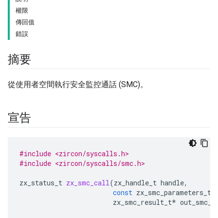
權限
傳回值
錯誤
摘要
從使用者空間執行安全監控通話 (SMC)。
宣告
#include <zircon/syscalls.h>
#include <zircon/syscalls/smc.h>
zx_status_t
zx_smc_call
(
zx_handle_t
handle
,
const
zx_smc_parameters_t
*
zx_smc_result_t
*
out_smc_r