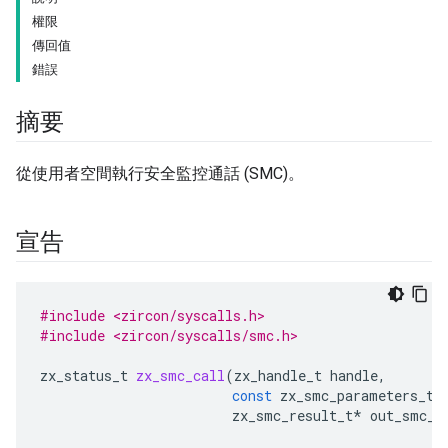
權限
傳回值
錯誤
摘要
從使用者空間執行安全監控通話 (SMC)。
宣告
#include <zircon/syscalls.h>
#include <zircon/syscalls/smc.h>
zx_status_t
zx_smc_call
(
zx_handle_t
handle
,
const
zx_smc_parameters_t
*
zx_smc_result_t
*
out_smc_r