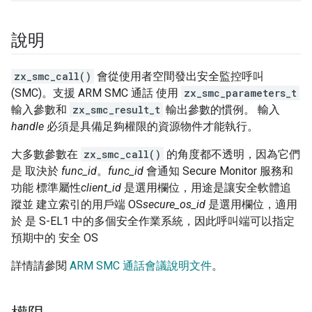
說明
zx_smc_call()
會從使用者空間發出安全監控呼叫
(SMC)。支援 ARM SMC 通話 使用
zx_smc_parameters_t
輸入參數和
zx_smc_result_t
輸出參數的慣例。 輸入
handle
必須是具備足夠權限的資源物件才能執行。
大多數參數在
zx_smc_call()
的角度都不透明，因為它們
是 取決於
func_id
。
func_id
會通知 Secure Monitor 服務和
功能 標準屬性
client_id
是選用欄位，用途是讓安全軟體追
蹤並 建立索引的用戶端 OS
secure_os_id
是選用欄位，適用
於 是 S-EL1 中的多個安全作業系統，因此呼叫端可以指定
預期中的 安全 OS
詳情請參閱
ARM SMC 通話會議說明文件
。