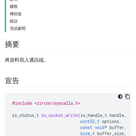
權限
傳回值
錯誤
另請參閱
摘要
將資料寫入通訊端。
宣告
#include <zircon/syscalls.h>
zx_status_t
zx_socket_write
(
zx_handle_t
handle
,
uint32_t
options
,
const
void
*
buffer
,
size_t
buffer_size
,