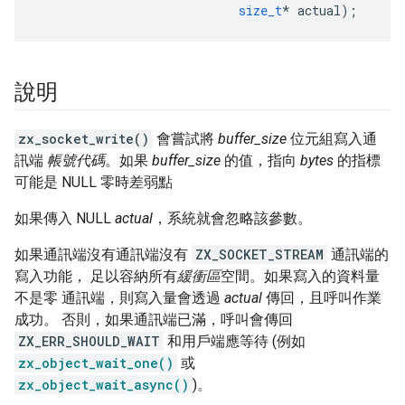
size_t
*
actual
);
說明
zx_socket_write()
會嘗試將
buffer_size
位元組寫入通
訊端
帳號代碼
。如果
buffer_size
的值，指向
bytes
的指標
可能是 NULL 零時差弱點
如果傳入 NULL
actual
，系統就會忽略該參數。
如果通訊端沒有通訊端沒有
ZX_SOCKET_STREAM
通訊端的
寫入功能， 足以容納所有
緩衝區
空間。如果寫入的資料量
不是零 通訊端，則寫入量會透過
actual
傳回，且呼叫作業
成功。 否則，如果通訊端已滿，呼叫會傳回
ZX_ERR_SHOULD_WAIT
和用戶端應等待 (例如
zx_object_wait_one()
或
zx_object_wait_async()
)。