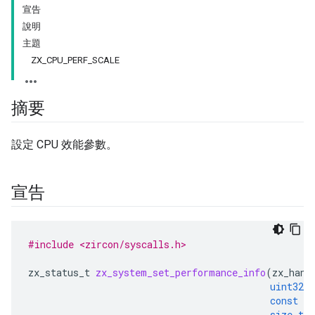
宣告
說明
主題
ZX_CPU_PERF_SCALE
摘要
設定 CPU 效能參數。
宣告
#include <zircon/syscalls.h>
zx_status_t
zx_system_set_performance_info
(
zx_hand
uint32_t
const
vo
size_t
c