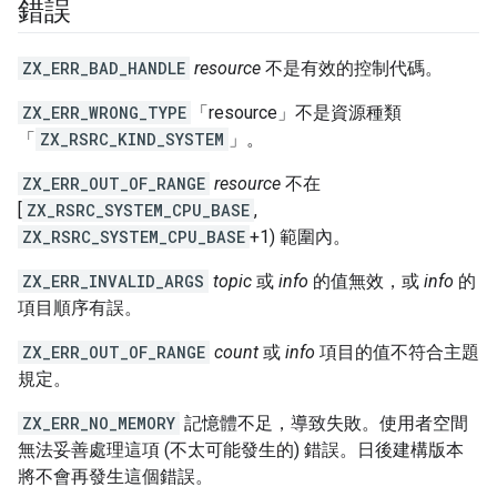
錯誤
ZX_ERR_BAD_HANDLE
resource
不是有效的控制代碼。
ZX_ERR_WRONG_TYPE
「resource」
不是資源種類
「
ZX_RSRC_KIND_SYSTEM
」。
ZX_ERR_OUT_OF_RANGE
resource
不在
[
ZX_RSRC_SYSTEM_CPU_BASE
,
ZX_RSRC_SYSTEM_CPU_BASE
+1) 範圍內。
ZX_ERR_INVALID_ARGS
topic
或
info
的值無效，或
info
的
項目順序有誤。
ZX_ERR_OUT_OF_RANGE
count
或
info
項目的值不符合主題
規定。
ZX_ERR_NO_MEMORY
記憶體不足，導致失敗。使用者空間
無法妥善處理這項 (不太可能發生的) 錯誤。日後建構版本
將不會再發生這個錯誤。