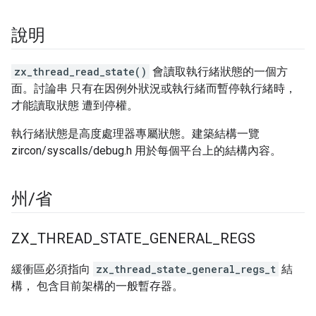
說明
zx_thread_read_state()
會讀取執行緒狀態的一個方
面。討論串 只有在因例外狀況或執行緒而暫停執行緒時，
才能讀取狀態 遭到停權。
執行緒狀態是高度處理器專屬狀態。建築結構一覽
zircon/syscalls/debug.h 用於每個平台上的結構內容。
州
/
省
ZX
_
THREAD
_
STATE
_
GENERAL
_
REGS
緩衝區必須指向
zx_thread_state_general_regs_t
結
構， 包含目前架構的一般暫存器。