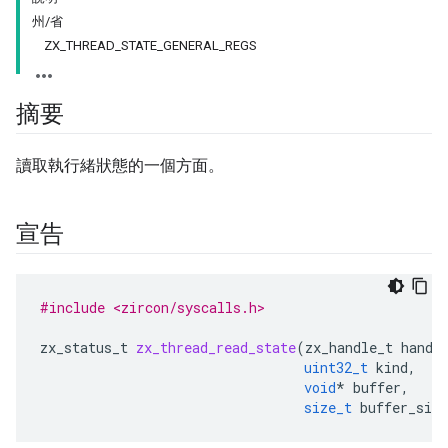
州/省
ZX_THREAD_STATE_GENERAL_REGS
摘要
讀取執行緒狀態的一個方面。
宣告
#include <zircon/syscalls.h>
zx_status_t
zx_thread_read_state
(
zx_handle_t
handl
uint32_t
kind
,
void
*
buffer
,
size_t
buffer_size