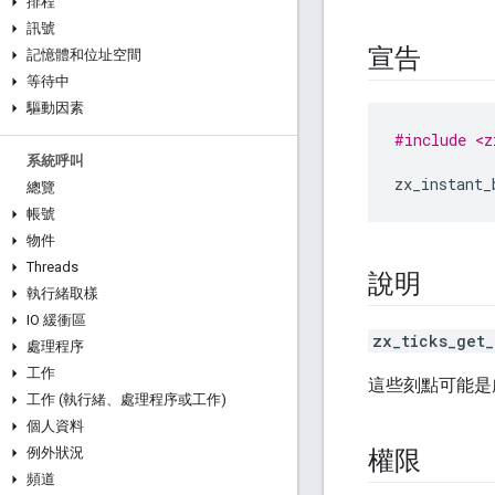
排程
訊號
宣告
記憶體和位址空間
等待中
驅動因素
#include <z
系統呼叫
zx_instant_
總覽
帳號
物件
Threads
說明
執行緒取樣
IO 緩衝區
zx_ticks_get_
處理程序
工作
這些刻點可能是
工作 (執行緒、處理程序或工作)
個人資料
例外狀況
權限
頻道