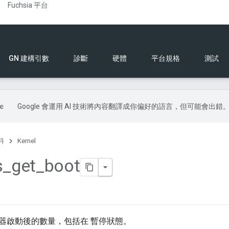
Fuchsia 平台
GN 建構引數
診斷
硬體
平台規格
測試
Google 會運用 AI 技術將內容翻譯成你偏好的語言，但可能會出錯
料
Kernel
s
_
get
_
boot
器啟動後的數量，包括在 暫停狀態。