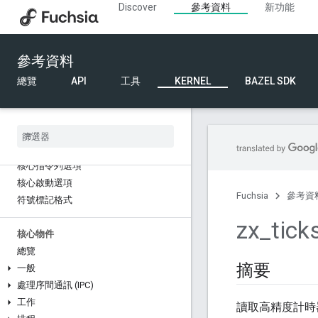
Discover
參考資料
新功能
參考資料
總覽
API
工具
KERNEL
BAZEL SDK
Kernel
總覽
核心指令列選項
核心啟動選項
Fuchsia
參考資
符號標記格式
zx
_
tick
核心物件
總覽
摘要
一般
處理序間通訊 (IPC)
工作
讀取高精度計時