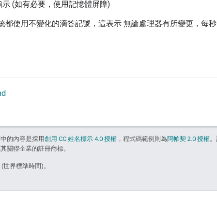
示 (如有必要，使用記憶體屏障)
ia 系統都使用不變化的滴答記號，這表示 無論處理器有所變更，每
nd
面中的內容是採用
創用 CC 姓名標示 4.0 授權
，程式碼範例則為
阿帕契 2.0 授權
。
e 和/或其關聯企業的註冊商標。
5 (世界標準時間)。