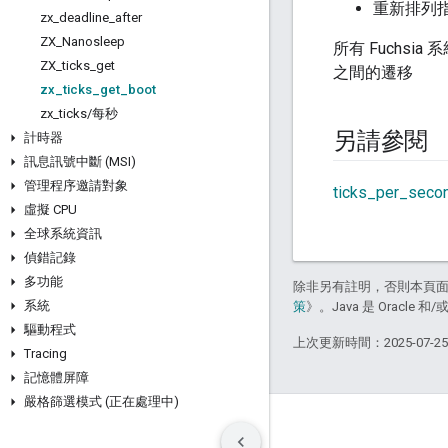
重新排列指
zx
_
deadline
_
after
ZX
_
Nanosleep
所有 Fuchs
ZX
_
ticks
_
get
之間的遷移
zx
_
ticks
_
get
_
boot
zx
_
ticks
/
每秒
另請參閱
計時器
訊息訊號中斷 (MSI)
管理程序邀請對象
ticks_per_seco
虛擬 CPU
全球系統資訊
偵錯記錄
多功能
除非另有註明，否則本頁
系統
策
》。Java 是 Oracl
驅動程式
上次更新時間：2025-07-2
Tracing
記憶體屏障
嚴格篩選模式 (正在處理中)
條款
隱私權
Manage cookies