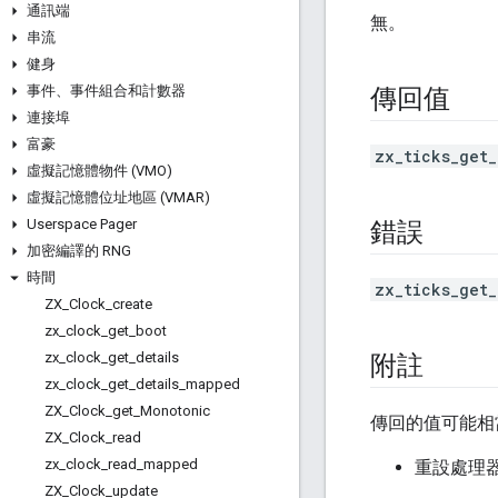
通訊端
無。
串流
健身
事件、事件組合和計數器
傳回值
連接埠
富豪
zx_ticks_get_
虛擬記憶體物件 (VMO)
虛擬記憶體位址地區 (VMAR)
Userspace Pager
錯誤
加密編譯的 RNG
時間
zx_ticks_get_
ZX
_
Clock
_
create
zx
_
clock
_
get
_
boot
zx
_
clock
_
get
_
details
附註
zx
_
clock
_
get
_
details
_
mapped
ZX
_
Clock
_
get
_
Monotonic
傳回的值可能相
ZX
_
Clock
_
read
zx
_
clock
_
read
_
mapped
重設處理
ZX
_
Clock
_
update