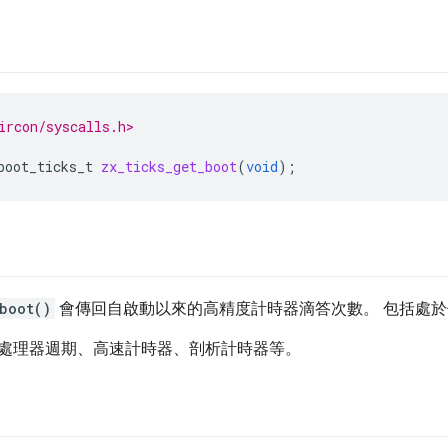
ircon/syscalls.h>
boot_ticks_t
zx_ticks_get_boot
(
void
);
boot()
會傳回自啟動以來的高精度計時器滴答次數。 包括處
處理器週期、高速計時器、剖析計時器等。