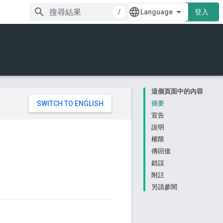
/
登入
這個頁面中的內容
。
摘要
宣告
說明
權限
傳回值
錯誤
附註
另請參閱