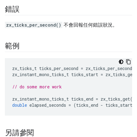
錯誤
zx_ticks_per_second()
不會回報任何錯誤狀況。
範例
zx_ticks_t
ticks_per_second
=
zx_ticks_per_second
(
zx_instant_mono_ticks_t
ticks_start
=
zx_ticks_get
// do some more work
zx_instant_mono_ticks_t
ticks_end
=
zx_ticks_get
()
double
elapsed_seconds
=
(
ticks_end
-
ticks_start
)
另請參閱