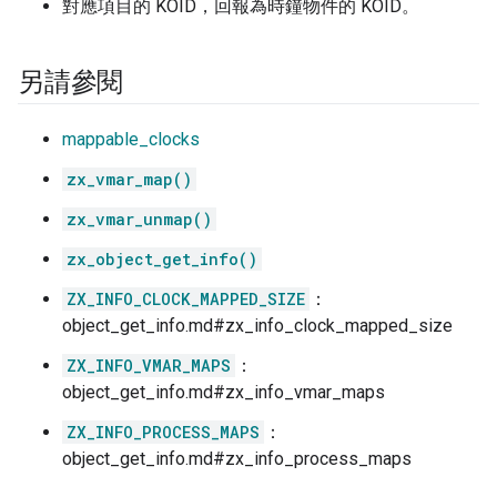
對應項目的 KOID，回報為時鐘物件的 KOID。
另請參閱
mappable_clocks
zx_vmar_map()
zx_vmar_unmap()
zx_object_get_info()
ZX_INFO_CLOCK_MAPPED_SIZE
：
object_get_info.md#zx_info_clock_mapped_size
ZX_INFO_VMAR_MAPS
：
object_get_info.md#zx_info_vmar_maps
ZX_INFO_PROCESS_MAPS
：
object_get_info.md#zx_info_process_maps