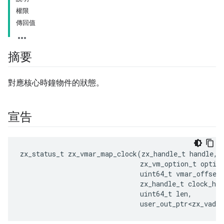
權限
傳回值
摘要
對應核心時鐘物件的狀態。
宣告
zx_status_t
zx_vmar_map_clock
(
zx_handle_t
handle
,
zx_vm_option_t
optio
uint64_t
vmar_offset
zx_handle_t
clock_han
uint64_t
len
,
user_out_ptr<zx_vaddr