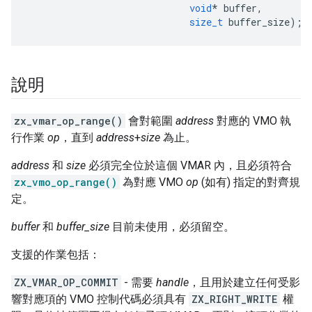
void
*
buffer
,
size_t
buffer_size
);
說明
zx_vmar_op_range()
會對範圍
address
對應的 VMO 執
行作業
op
，直到
address
+
size
為止。
address
和
size
必須完全位於這個 VMAR 內，且必須符合
zx_vmo_op_range()
為對應 VMO
op
(如有) 指定的對齊規
定。
buffer
和
buffer_size
目前未使用，必須留空。
支援的作業包括：
ZX_VMAR_OP_COMMIT
- 需要
handle
，且用於建立任何受影
響對應項的 VMO 控制代碼必須具有
ZX_RIGHT_WRITE
權