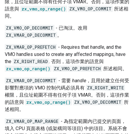
限，且位址範圍不得有任何子項 VMAR。否則，這項作業的
語意與
zx_vmo_op_range()
ZX_VMO_OP_COMMIT
所述相
同。
ZX_VMO_OP_DECOMMIT
- 已淘汰。改用
ZX_VMAR_OP_DECOMMIT
。
ZX_VMAR_OP_PREFETCH
- Requires that
handle
, and the
VMO handles used to create any affected mappings, have
the
ZX_RIGHT_READ
. 否則，這項作業的語意與
zx_vmo_op_range()
ZX_VMO_OP_PREFETCH
所述相同。
ZX_VMAR_OP_DECOMMIT
- 需要
handle
，且用於建立任何受
影響對應項的 VMO 控制代碼必須具有
ZX_RIGHT_WRITE
權限，且位址範圍不得有任何子項 VMAR。否則，這項作業
的語意與
zx_vmo_op_range()
ZX_VMO_OP_DECOMMIT
所
述相同。
ZX_VMAR_OP_MAP_RANGE
- 為指定範圍內已提交的頁面，
填入 CPU 頁面表格 (或架構同等項目) 中的項目。系統不會