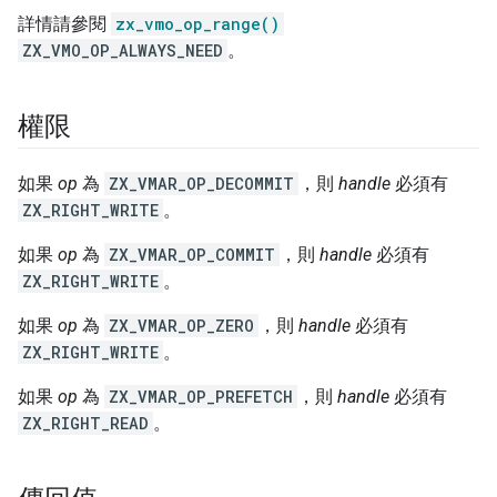
詳情請參閱
zx_vmo_op_range()
ZX_VMO_OP_ALWAYS_NEED
。
權限
如果
op
為
ZX_VMAR_OP_DECOMMIT
，則
handle
必須有
ZX_RIGHT_WRITE
。
如果
op
為
ZX_VMAR_OP_COMMIT
，則
handle
必須有
ZX_RIGHT_WRITE
。
如果
op
為
ZX_VMAR_OP_ZERO
，則
handle
必須有
ZX_RIGHT_WRITE
。
如果
op
為
ZX_VMAR_OP_PREFETCH
，則
handle
必須有
ZX_RIGHT_READ
。