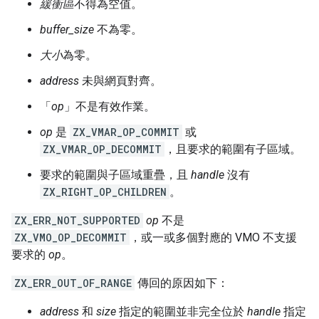
緩衝區
不得為空值。
buffer_size
不為零。
大小
為零。
address
未與網頁對齊。
「
op
」不是有效作業。
op
是
ZX_VMAR_OP_COMMIT
或
ZX_VMAR_OP_DECOMMIT
，且要求的範圍有子區域。
要求的範圍與子區域重疊，且
handle
沒有
ZX_RIGHT_OP_CHILDREN
。
ZX_ERR_NOT_SUPPORTED
op
不是
ZX_VMO_OP_DECOMMIT
，或一或多個對應的 VMO 不支援
要求的
op
。
ZX_ERR_OUT_OF_RANGE
傳回的原因如下：
address
和
size
指定的範圍並非完全位於
handle
指定