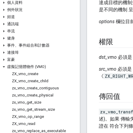
達成目標的機制
個人資料
是不同的機制 
例外狀況
頻道
options
欄位目前
通訊端
串流
健身
權限
事件、事件組合和計數器
連接埠
dst_vmo
必須
富豪
虛擬記憶體物件 (VMO)
src_vmo
必須是
ZX
_
vmo
_
create
《
ZX_RIGHT_W
ZX
_
vmo
_
create
_
child
zx
_
vmo
_
create
_
contiguous
傳回值
zx
_
vmo
_
create
_
physical
zx
_
vmo
_
get
_
size
zx
_
vmo
_
get
_
stream
_
size
zx_vmo_trans
ZX
_
vmo
_
op
_
range
述)。如果 傳輸
ZX
_
vmo
_
read
證在 符合下列
zx
_
vmo
_
replace
_
as
_
executable