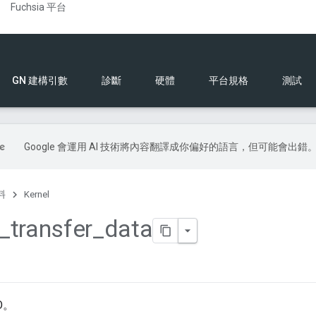
Fuchsia 平台
GN 建構引數
診斷
硬體
平台規格
測試
Google 會運用 AI 技術將內容翻譯成你偏好的語言，但可能會出錯
料
Kernel
_
transfer
_
data
O。