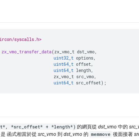
ircon/syscalls.h>
zx_vmo_transfer_data
(
zx_vmo_t
dst_vmo
,
uint32_t
options
,
uint64_t
offset
,
uint64_t
length
,
zx_vmo_t
src_vmo
,
uint64_t
src_offset
);
et*, *src_offset* + *length*)
的網頁從
dst_vmo
中的
src
。是 函式相當於從
src_vmo
到
dst_vmo
的
memmove
後面接著
s