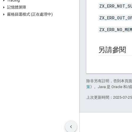
Tracing
ZX_ERR_NOT_S
記憶體屏障
嚴格篩選模式 (正在處理中)
ZX_ERR_OUT_O
ZX_ERR_NO_ME
另請參閱
除非另有註明，否則本頁
策
》。Java 是 Oracl
上次更新時間：2025-07-2
條款
隱私權
Manage cookies