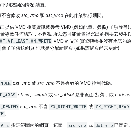
致下列錯誤的情況 裝置。
緒不會修改
src_vmo
和
dst_vmo
在此作業執行期間。
 提供 VMO 相關資訊或參考 VMO (例如配量、參照) 子項等
不會導致任何錯誤，不過視 所以您可能會覺得寫出的摘要若發生
OT_AT_LEAST_ON_WRITE
VMO 的父項 實際轉帳並沒有承諾的
個子項傳送網頁 也就是分配新網頁 (如果該網頁尚未更新)
ANDLE
dst_vmo
或
src_vmo
不是有效的 VMO 控制代碼。
ID_ARGS
offset
、
length
或
src_offset
是非頁面 對齊，或
options
S_DENIED
src_vmo
不含
ZX_RIGHT_WRITE
或
ZX_RIGHT_READ
TE
。
TATE
指定範圍內的網頁，範圍：
src_vmo
或
dst_vmo
已固定