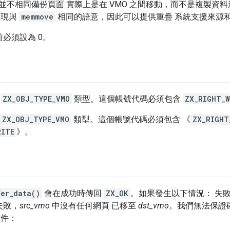
並不相同備份頁面 實際上是在 VMO 之間移動，而不是複製資
呈現與
memmove
相同的語意，因此可以提供重疊 系統支援來源
必須設為 0。
是
ZX_OBJ_TYPE_VMO
類型。這個帳號代碼必須包含
ZX_RIGHT_W
ZX_OBJ_TYPE_VMO
類型。這個帳號代碼必須包含 《
ZX_RIGHT
RITE
》。
fer_data()
會在成功時傳回
ZX_OK
。如果發生以下情況： 失敗
失敗，
src_vmo
中沒有任何網頁 已移至
dst_vmo
。我們無法保證
條件：