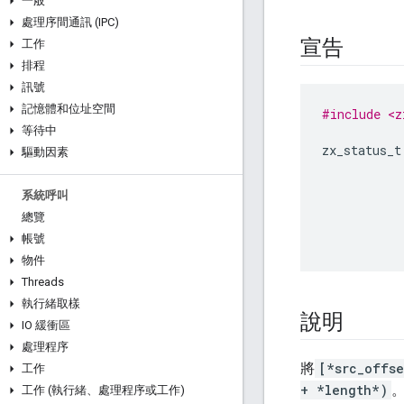
一般
處理序間通訊 (IPC)
宣告
工作
排程
訊號
記憶體和位址空間
#include <z
等待中
zx_status_t
驅動因素
系統呼叫
總覽
帳號
物件
Threads
執行緒取樣
說明
IO 緩衝區
處理程序
將
[*src_offs
工作
+ *length*)
工作 (執行緒、處理程序或工作)