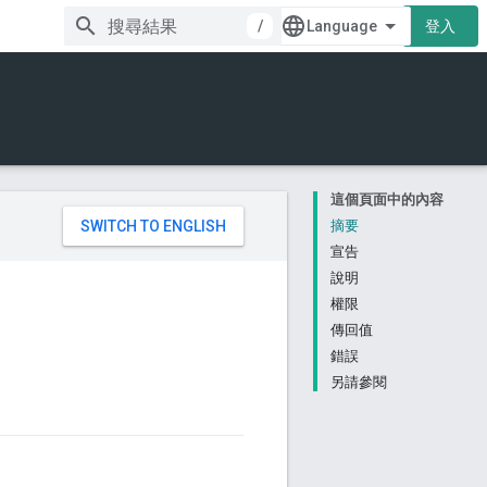
/
登入
這個頁面中的內容
。
摘要
宣告
說明
權限
傳回值
錯誤
另請參閱