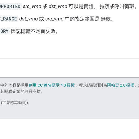
UPPORTED
src_vmo
或
dst_vmo
可以是實體、 持續或呼叫循環
F_RANGE
dst_vmo
或
src_vmo
中的指定範圍是 無效。
MORY
因記憶體不足而失敗。
面中的內容是採用
創用 CC 姓名標示 4.0 授權
，程式碼範例則為
阿帕契 2.0 授權
。
e 和/或其關聯企業的註冊商標。
5 (世界標準時間)。