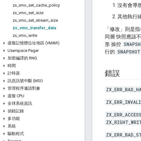
沒有會導
zx
_
vmo
_
set
_
cache
_
policy
zx
_
vmo
_
set
_
size
其他執行
zx
_
vmo
_
set
_
stream
_
size
zx
_
vmo
_
transfer
_
data
「修改」則是指在
zx
_
vmo
_
write
同層 快照應該
虛擬記憶體位址地區 (VMAR)
形 操控
SNAPSH
Userspace Pager
行的
SNAPSHOT
加密編譯的 RNG
時間
錯誤
計時器
訊息訊號中斷 (MSI)
管理程序邀請對象
ZX_ERR_BAD_H
虛擬 CPU
ZX_ERR_INVAL
全球系統資訊
偵錯記錄
ZX_ERR_ACCES
多功能
ZX_RIGHT_WRI
系統
驅動程式
ZX_ERR_BAD_S