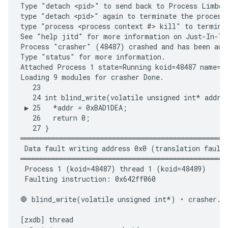
Type "detach <pid>" to send back to Process Limbo i
type "detach <pid>" again to terminate the process 
type "process <process context #> kill" to terminat
See "help jitd" for more information on Just-In-Tim
Process "crasher" (48487) crashed and has been auto
Type "status" for more information.

Attached Process 1 state=Running koid=48487 name=cr
Loading 9 modules for crasher Done.

   23

   24 int blind_write(volatile unsigned int* addr) 
 ▶ 25   *addr = 0xBAD1DEA;

   26   return 0;

   27 }

═══════════════════════════════════════════════════
 Data fault writing address 0x0 (translation fault 
═══════════════════════════════════════════════════
 Process 1 (koid=48487) thread 1 (koid=48489)

 Faulting instruction: 0x642ff060

🛑 blind_write(volatile unsigned int*) • crasher.c:
[zxdb] thread
