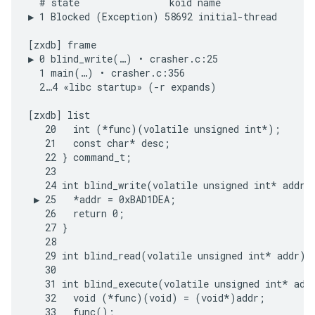
  # state                koid name

▶ 1 Blocked (Exception) 58692 initial-thread

[zxdb] frame

▶ 0 blind_write(…) • crasher.c:25

  1 main(…) • crasher.c:356

  2…4 «libc startup» (-r expands)

[zxdb] list

   20   int (*func)(volatile unsigned int*);

   21   const char* desc;

   22 } command_t;

   23

   24 int blind_write(volatile unsigned int* addr) 
 ▶ 25   *addr = 0xBAD1DEA;

   26   return 0;

   27 }

   28

   29 int blind_read(volatile unsigned int* addr) 
   30

   31 int blind_execute(volatile unsigned int* addr
   32   void (*func)(void) = (void*)addr;

   33   func();
