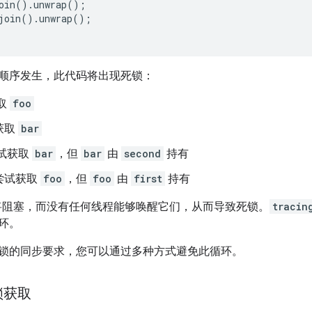
oin
().
unwrap
();
join
().
unwrap
();
顺序发生，此代码将出现死锁：
取
foo
获取
bar
试获取
bar
，但
bar
由
second
持有
尝试获取
foo
，但
foo
由
first
持有
 (4) 将阻塞，而没有任何线程能够唤醒它们，从而导致死锁。
tracin
环。
锁的同步要求，您可以通过多种方式避免此循环。
锁获取