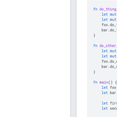
fn
do_thing
let
mut
let
mut
foo
.
do_
bar
.
do_
}
fn
do_other
let
mut
let
mut
foo
.
do_
bar
.
do_
}
fn
main
()
{
let
foo
let
bar
let
fir
let
sec