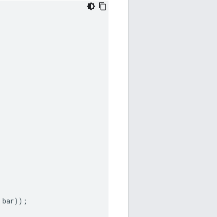
bar
));