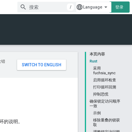
/
登录
本页内容
含错
Rust
采用
fuchsia_sync
启用循环检查
打印循环回溯
抑制恐慌
确保锁定访问顺序
一致
示例
移除重叠的锁获
环的说明。
取
调整锁定访问顺