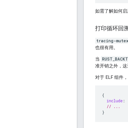
如需了解如何启
打印循环回
tracing-mute
也很有用。
当
RUST_BACKT
准开销之外，这
对于 ELF 组
{
include
:
// ...
}