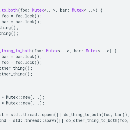
_to_both
(
foo
:
Mutex
<
..
.>,
bar
:
Mutex
<
..
.>)
{
foo
=
foo
.
lock
();
bar
=
bar
.
lock
();
thing
();
thing
();
_thing_to_both
(
foo
:
Mutex
<
..
.>,
bar
:
Mutex
<
..
.>)
{
bar
=
bar
.
lock
();
foo
=
foo
.
lock
();
other_thing
();
other_thing
();
=
Mutex
::
new
(
..
.);
=
Mutex
::
new
(
..
.);
st
=
std
::
thread
::
spawn
(
||
do_thing_to_both
(
foo
,
bar
));
ond
=
std
::
thread
::
spawn
(
||
do_other_thing_to_both
(
foo
,