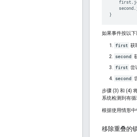
first
.
j
second
.
}
如果事件按以下
first
获
second
first
尝
second
步骤 (3) 和
系统检测到有循
根据使用情形中
移除重叠的