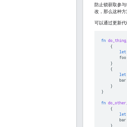
防止锁获取参与
改，那么这种方
可以通过更新代
fn
do_thing
{
let
foo
}
{
let
bar
}
}
fn
do_other
{
let
bar
}