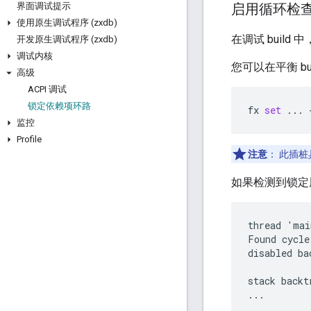
界面调试提示
启用循环检
使用原生调试程序 (zxdb)
在调试 build
开发原生调试程序 (zxdb)
调试内核
您可以在平衡 bu
高级
ACPI 调试
锁定依赖项环路
fx
set
...
监控
Profile
注意
：
此插桩
如果检测到锁定
thread 'mai
Found cycle
disabled bac
stack backt