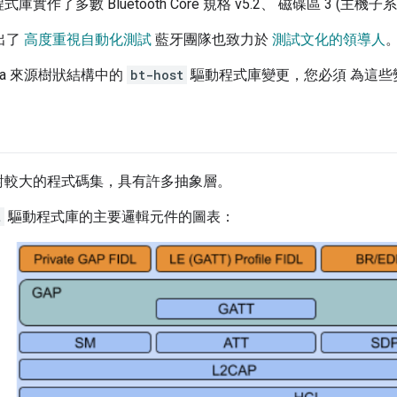
庫實作了多數 Bluetooth Core 規格 v5.2、 磁碟區 3 (主機子
提出了
高度重視自動化測試
藍牙團隊也致力於
測試文化的領導人
sia 來源樹狀結構中的
bt-host
驅動程式庫變更，您必須 為這些
對較大的程式碼集，具有許多抽象層。
t
驅動程式庫的主要邏輯元件的圖表：