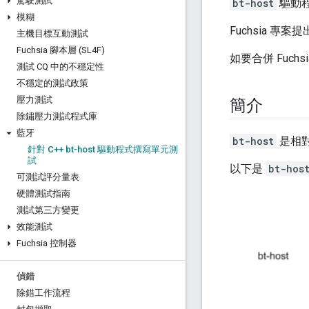
駕駛測試
bt-host
驅動程式
模糊
Fuchsia 專案
主機目標互動測試
Fuchsia 腳本層 (SL4F)
如要合併 Fuch
測試 CQ 中的不穩定性
不穩定的測試政策
壓力測試
簡介
除鏽壓力測試程式庫
藍牙
bt-host
是相
針對 C++ bt-host 驅動程式撰寫單元測
試
以下是
bt-hos
可測試評分量表
硬體測試指南
測試第三方變更
效能測試
Fuchsia 控制器
偵錯
除錯工作流程