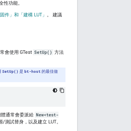
安全性功能。
固件」和「建構 LUT」
。 建議
會使用 GTest
SetUp()
方法
用
SetUp()
是
bt-host
的最佳做
韌體通常會委派給
New<test-
源/測試替身，以及建立 LUT。
。