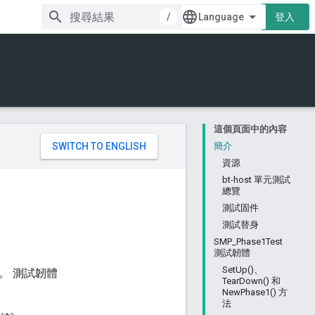
/
登入
這個頁面中的內容
。
簡介
資源
bt-host 單元測試
總覽
測試固件
測試替身
SMP_Phase1Test
測試韌體
SetUp()、
。 測試韌體
TearDown() 和
NewPhase1() 方
法