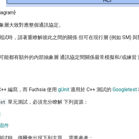
iagram}
象層大致對應整個通訊協定。
測試時，請著重瞭解彼此之間的關係 但可在現行層 (例如 SM) 與
可能都有額外的內部抽象層 通訊協定間關係最常模擬和/或練習 
++ 編寫，而 Fuchsia 使用
gUnit
適用於 C++ 測試的
Googletest
st
單元測試，必須充分瞭解 下列資源：
門
固件
測試時，偶爾會出現下列主題， 需要參考：