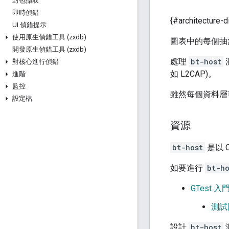
封包擷取
即時偵錯
{#architecture-d
UI 偵錯提示
使用原生偵錯工具 (zxdb)
圖表中的每個抽
開發原生偵錯工具 (zxdb)
處理
bt-host
對核心進行偵錯
如 L2CAP)。
進階
監控
雖然每個資料層
設定檔
資源
bt-host
是以 C
如要進行
bt-ho
GTest 入
測試
設計
bt-host