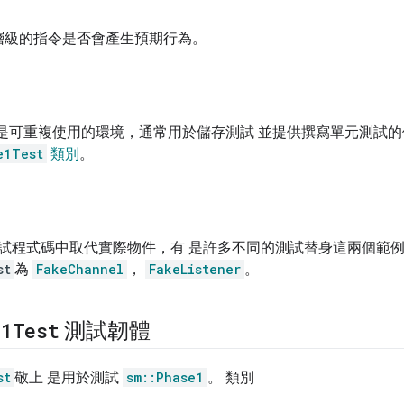
層級的指令是否會產生預期行為。
試固件是可重複使用的環境，通常用於儲存測試 並提供撰寫單元測試
e1Test
類別
。
試程式碼中取代實際物件，有 是許多不同的測試替身這兩個範
st
為
FakeChannel
，
FakeListener
。
e1Test
測試韌體
st
敬上 是用於測試
sm::Phase1
。 類別