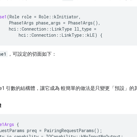
se1
(
Role
role
=
Role
::
kInitiator
,
Phase1Args
phase_args
=
Phase1Args
(),
hci
::
Connection
::
LinkType
ll_type
=
hci
::
Connection
::
LinkType
::
kLE
)
{
se1
，可設定的切面如下：
ase1 引數的結構體，讓它成為 較簡單的做法是只變更「預設」
體
e1Args
{
uestParams
preq
=
PairingRequestParams
();
ty
io_capability
=
IOCapability
::
kNoInputNoOutput
;