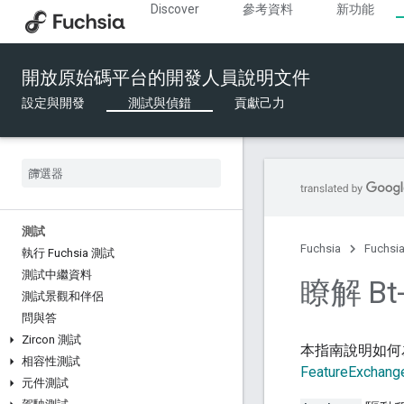
Discover
參考資料
新功能
開放原始碼平台的開發人員說明文件
設定與開發
測試與偵錯
貢獻己力
測試
Fuchsia
Fuchs
執行 Fuchsia 測試
測試中繼資料
瞭解 Bt
測試景觀和伴侶
問與答
Zircon 測試
本指南說明如何為 
相容性測試
FeatureExchang
元件測試