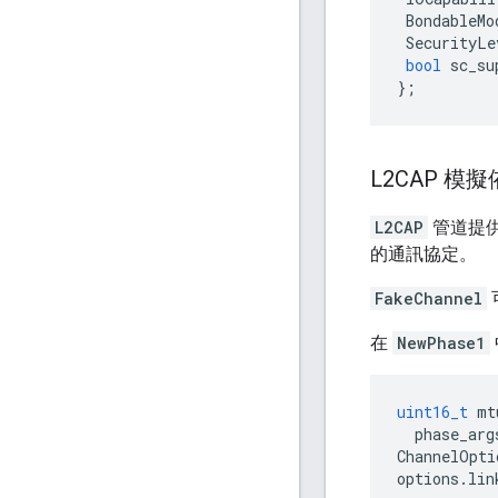
BondableMo
SecurityLe
bool
sc_su
};
L2CAP 模
L2CAP
管道提供
的通訊協定。
FakeChannel
在
NewPhase1
uint16_t
mt
phase_arg
ChannelOpti
options
.
lin