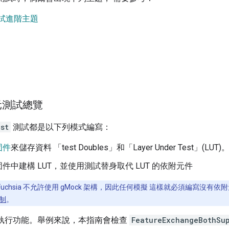
 測試進階主題
元測試總覽
st
測試都是以下列模式編寫：
固件
來儲存資料 「test Doubles」
和「Layer Under Test」(LUT)
件中建構 LUT，並使用測試替身取代 LUT 的依附元件
Fuchsia 不允許使用 gMock 架構，因此任何模擬 這樣就必須編寫沒
制
。
 內執行功能。舉例來說，本指南會檢查
FeatureExchangeBothSu