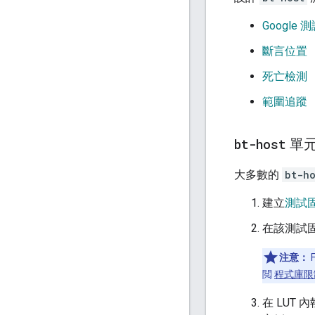
Google
斷言位置
死亡檢測
範圍追蹤
bt-host
單
大多數的
bt-ho
建立
測試
在該測試固
注意：
閲
程式庫限
在 LUT