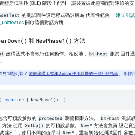
責藍牙低功耗 (BLE) 階段 1 配對，讓裝置彼此協商配對連線的
ase1Test
的測試固件設定程式碼註解為 代表性範例
「建立測試
unittest.cc
開啟這個對話方塊
ear
Down(
)
和
New
Phase1(
)
方法
st
建構函式不會執行任何動作。相反地，
bt-host
測試 固件通常
具。
t 常見問題列載了
瞭解建構函式和
SetUp
使用時機的一些巧妙指南
、 但採
)
override
{
NewPhase1
();
}
包含可預設參數的
protected
瀏覽權限方法。
bt-host
測試
方法 使用
SetUp()
的可預設參數。
New
* 方法會負責 設定資
1
試 案件
，使用不同的值呼叫
New
*，重新初始化測試固件 參數