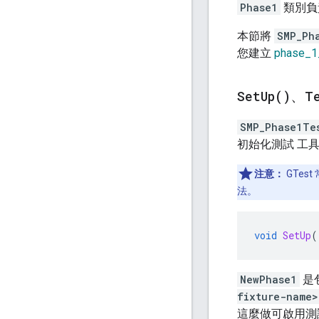
Phase1
類別負
本節將
SMP_Ph
您建立
phase_1_
Set
Up(
)
、
T
SMP_Phase1Te
初始化測試 工
注意：
GTes
法。
void
SetUp
(
NewPhase1
是
fixture-name>
這麼做可啟用測