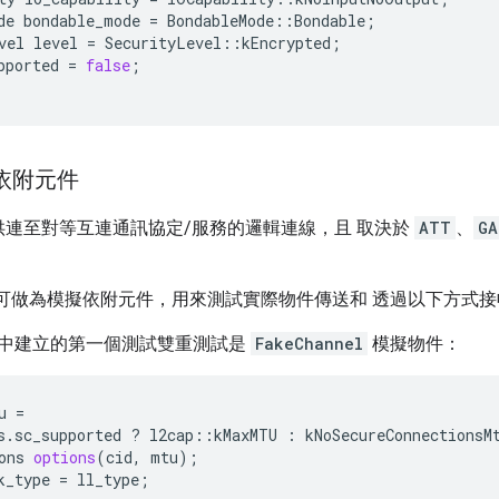
de
bondable_mode
=
BondableMode
::
Bondable
;
vel
level
=
SecurityLevel
::
kEncrypted
;
pported
=
false
;
擬依附元件
連至對等互連通訊協定/服務的邏輯連線，且 取決於
ATT
、
GA
可做為模擬依附元件，用來測試實際物件傳送和 透過以下方式
中建立的第一個測試雙重測試是
FakeChannel
模擬物件：
u
=
s
.
sc_supported
?
l2cap
::
kMaxMTU
:
kNoSecureConnectionsM
ons
options
(
cid
,
mtu
);
k_type
=
ll_type
;