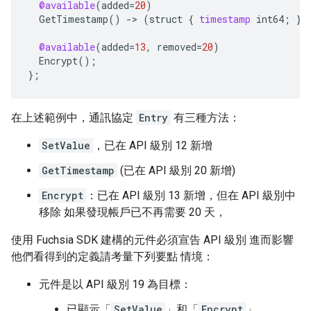
@available
(
added
=
20
)
GetTimestamp
()
-
>
(
struct
{
timestamp
int64
;
}
)
@available
(
added
=
13
,
removed
=
20
)
Encrypt
();
}
;
在上述範例中，通訊協定
Entry
有三種方法：
SetValue
，已在 API 級別 12 新增
GetTimestamp
(已在 API 級別 20 新增)
Encrypt
：已在 API 級別 13 新增，但在 API 級別中
移除 如果發現帳戶已不再需要 20 天，
使用 Fuchsia SDK 建構的元件必須宣告 API 級別 進而影響
他們看得到的定義請考量下列要點 情境：
元件是以 API 級別 19 為目標：
已顯示「
SetValue
」和「
Encrypt
」。