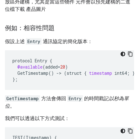
放區外建構，尤其是當這些物件 元件會以預先建構的二進
位檔下載 產品圖片
例如：相容性問題
假設上述
Entry
通訊協定的簡化版本：
protocol
Entry
{
@available
(
added
=
20
)
GetTimestamp
()
-
>
(
struct
{
timestamp
int64
;
}
)
}
;
GetTimestamp
方法會傳回
Entry
的時間戳記
以秒為單
位
。
我們可以透過以下方式測試：
TEST
(
Timestamp
)
{