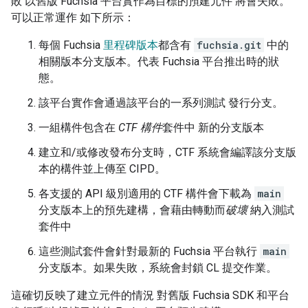
敗 以舊版 Fuchsia 平台實作為目標的預建元件 將會失敗。
可以正常運作 如下所示：
每個 Fuchsia
里程碑版本
都含有
fuchsia.git
中的
相關版本分支版本。代表 Fuchsia 平台推出時的狀
態。
該平台實作會通過該平台的一系列測試 發行分支。
一組構件包含在
CTF 構件
套件中 新的分支版本
建立和/或修改發布分支時，CTF 系統會編譯該分支版
本的構件並上傳至 CIPD。
各支援的 API 級別適用的 CTF 構件會下載為
main
分支版本上的預先建構，會藉由轉動而
破壞
納入測試
套件中
這些測試套件會針對最新的 Fuchsia 平台執行
main
分支版本。如果失敗，系統會封鎖 CL 提交作業。
這確切反映了建立元件的情況 對舊版 Fuchsia SDK 和平台