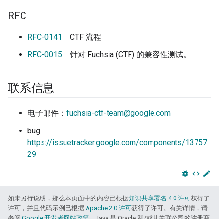
RFC
RFC-0141
：CTF 流程
RFC-0015
：针对 Fuchsia (CTF) 的兼容性测试。
联系信息
电子邮件：
fuchsia-ctf-team@google.com
bug：
https://issuetracker.google.com/components/13757
29
bug_report
code
edit
如未另行说明，那么本页面中的内容已根据
知识共享署名 4.0 许可
获得了
许可，并且代码示例已根据
Apache 2.0 许可
获得了许可。有关详情，请
参阅
Google 开发者网站政策
。Java 是 Oracle 和/或其关联公司的注册商