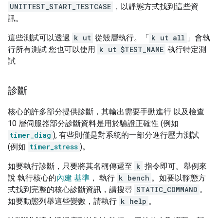
UNITTEST_START_TESTCASE
，以靜態方式找到這些資
訊。
這些測試可以透過
k ut
從殼層執行。「
k ut all
」會執
行所有測試 您也可以使用
k ut $TEST_NAME
執行特定測
試
診斷
核心的許多部分提供診斷，其輸出需要手動進行 以及檢查
10 層伺服器部分診斷資料是用於驗證正確性 (例如
timer_diag
), 有些則僅是對系統的一部分進行壓力測試
(例如
timer_stress
)。
如要執行診斷，只要將其名稱傳遞至
k
指令即可。舉例來
說 執行核心的
內建 基準
， 執行
k bench
。如要以靜態方
式找到完整的核心診斷資訊，請搜尋
STATIC_COMMAND
。
如要動態列舉這些變數，請執行
k help
。