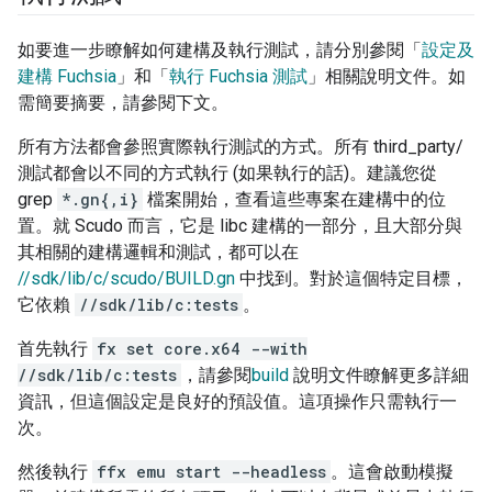
如要進一步瞭解如何建構及執行測試，請分別參閱「
設定及
建構 Fuchsia
」和「
執行 Fuchsia 測試
」相關說明文件。如
需簡要摘要，請參閱下文。
所有方法都會參照實際執行測試的方式。所有 third_party/
測試都會以不同的方式執行 (如果執行的話)。建議您從
grep
*.gn{,i}
檔案開始，查看這些專案在建構中的位
置。就 Scudo 而言，它是 libc 建構的一部分，且大部分與
其相關的建構邏輯和測試，都可以在
//sdk/lib/c/scudo/BUILD.gn
中找到。對於這個特定目標，
它依賴
//sdk/lib/c:tests
。
首先執行
fx set core.x64 --with
//sdk/lib/c:tests
，請參閱
build
說明文件瞭解更多詳細
資訊，但這個設定是良好的預設值。這項操作只需執行一
次。
然後執行
ffx emu start --headless
。這會啟動模擬