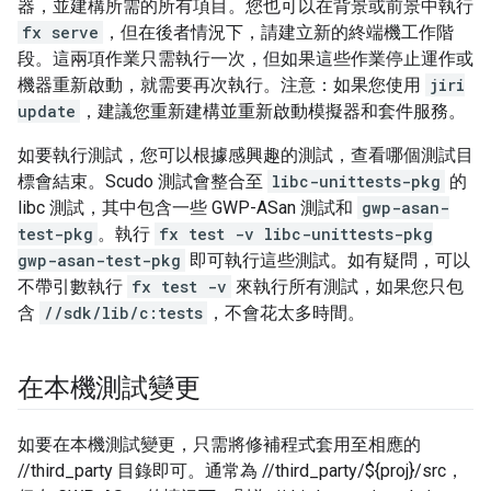
器，並建構所需的所有項目。您也可以在背景或前景中執行
fx serve
，但在後者情況下，請建立新的終端機工作階
段。這兩項作業只需執行一次，但如果這些作業停止運作或
機器重新啟動，就需要再次執行。注意：如果您使用
jiri
update
，建議您重新建構並重新啟動模擬器和套件服務。
如要執行測試，您可以根據感興趣的測試，查看哪個測試目
標會結束。Scudo 測試會整合至
libc-unittests-pkg
的
libc 測試，其中包含一些 GWP-ASan 測試和
gwp-asan-
test-pkg
。執行
fx test -v libc-unittests-pkg
gwp-asan-test-pkg
即可執行這些測試。如有疑問，可以
不帶引數執行
fx test -v
來執行所有測試，如果您只包
含
//sdk/lib/c:tests
，不會花太多時間。
在本機測試變更
如要在本機測試變更，只需將修補程式套用至相應的
//third_party 目錄即可。通常為 //third_party/${proj}/src，