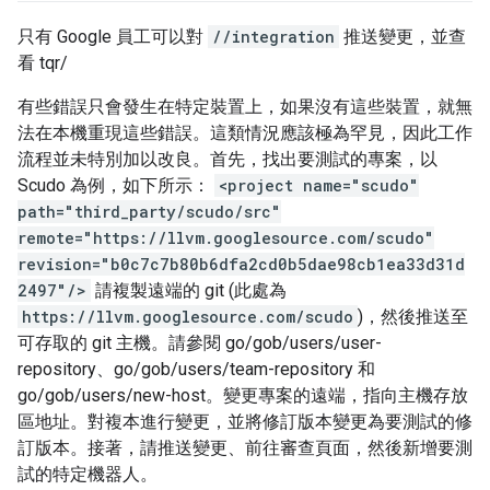
只有 Google 員工可以對
//integration
推送變更，並查
看 tqr/
有些錯誤只會發生在特定裝置上，如果沒有這些裝置，就無
法在本機重現這些錯誤。這類情況應該極為罕見，因此工作
流程並未特別加以改良。首先，找出要測試的專案，以
Scudo 為例，如下所示：
<project name="scudo"
path="third_party/scudo/src"
remote="https://llvm.googlesource.com/scudo"
revision="b0c7c7b80b6dfa2cd0b5dae98cb1ea33d31d
2497"/>
請複製遠端的 git (此處為
https://llvm.googlesource.com/scudo
)，然後推送至
可存取的 git 主機。請參閱 go/gob/users/user-
repository、go/gob/users/team-repository 和
go/gob/users/new-host。變更專案的遠端，指向主機存放
區地址。對複本進行變更，並將修訂版本變更為要測試的修
訂版本。接著，請推送變更、前往審查頁面，然後新增要測
試的特定機器人。