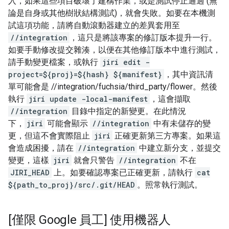
入，如果這些項目破壞了建構作業，或是測試停止通過 (無
論是自身或其他樹狀結構測試)，就會失敗。如要在本機測
試這項功能，請將自動滾動器建立的差異套用至
//integration
，這只是將該專案的修訂版本提升一行。
如要手動修改提交雜湊，以便在其他修訂版本中進行測試，
請手動變更檔案，或執行
jiri edit -
project=${proj}=${hash} ${manifest}
，其中資訊清
單可能會是 //integration/fuchsia/third_party/flower。然後
執行
jiri update -local-manifest
，這會擷取
//integration
目錄中指定的新變更。在此情況
下，
jiri
可能會顯示
//integration
中有未儲存的變
更，但這不會實際阻止
jiri
正確更新第三方專案。如果這
會造成困擾，請在
//integration
中建立新分支，並提交
變更，這樣
jiri
就會只警告
//integration
不在
JIRI_HEAD
上。如要確認專案已正確更新，請執行
cat
${path_to_proj}/src/.git/HEAD
。照常執行測試。
[僅限 Google 員工] 使用機器人