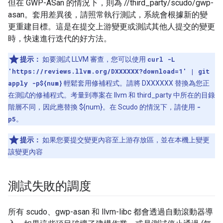
但在 GWP-ASan 的情況下，則為 //third_party/scudo/gwp-
asan。套用差異後，請照常執行測試，系統會根據新的變
更重建目標。這是在提交上游變更或測試其他人提交的變更
時，快速進行迭代的好方法。
提示：
如要測試 LLVM 審查，您可以使用
curl -L
'https://reviews.llvm.org/DXXXXXX?download=1' | git
apply -p${num}
輕鬆套用修補程式。請將 DXXXXXX 替換為您正
在測試的修補程式。考量到專案在 llvm 和 third_party 中所在的目錄
階層不同，因此應替換 ${num}。在 Scudo 的情況下，請使用
-
p5
。
提示：
如果您要提交變更內容至上游存放區，並在本機上變更
該變更內容
測試失敗的調度
所有 scudo、gwp-asan 和 llvm-libc 都會透過自動滾動器導