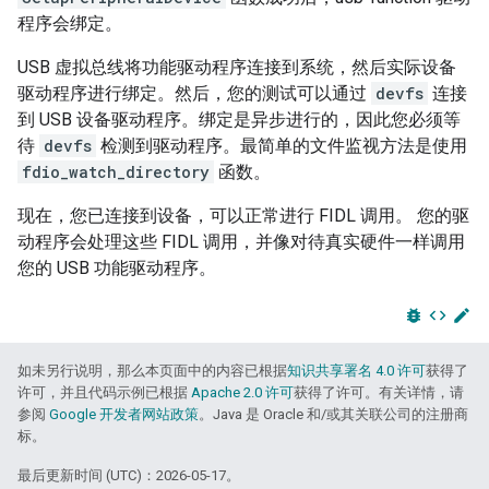
程序会绑定。
USB 虚拟总线将功能驱动程序连接到系统，然后实际设备
驱动程序进行绑定。然后，您的测试可以通过
devfs
连接
到 USB 设备驱动程序。绑定是异步进行的，因此您必须等
待
devfs
检测到驱动程序。最简单的文件监视方法是使用
fdio_watch_directory
函数。
现在，您已连接到设备，可以正常进行 FIDL 调用。 您的驱
动程序会处理这些 FIDL 调用，并像对待真实硬件一样调用
您的 USB 功能驱动程序。
bug_report
code
edit
如未另行说明，那么本页面中的内容已根据
知识共享署名 4.0 许可
获得了
许可，并且代码示例已根据
Apache 2.0 许可
获得了许可。有关详情，请
参阅
Google 开发者网站政策
。Java 是 Oracle 和/或其关联公司的注册商
标。
最后更新时间 (UTC)：2026-05-17。