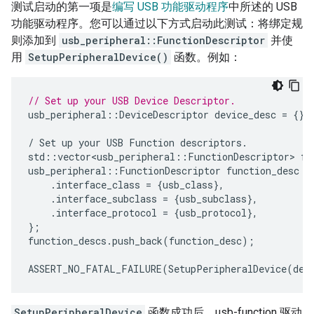
测试启动的第一项是
编写 USB 功能驱动程序
中所述的 USB
功能驱动程序。您可以通过以下方式启动此测试：将绑定规
则添加到
usb_peripheral::FunctionDescriptor
并使
用
SetupPeripheralDevice()
函数。例如：
// Set up your USB Device Descriptor.
usb_peripheral
::
DeviceDescriptor
device_desc
=
{};
/
Set
up
your
USB
Function
descriptors
.
std
::
vector<usb_peripheral
::
FunctionDescriptor
>
fu
usb_peripheral
::
FunctionDescriptor
function_desc
=
.
interface_class
=
{
usb_class
},
.
interface_subclass
=
{
usb_subclass
},
.
interface_protocol
=
{
usb_protocol
},
};
function_descs
.
push_back
(
function_desc
);
ASSERT_NO_FATAL_FAILURE
(
SetupPeripheralDevice
(
dev
SetupPeripheralDevice
函数成功后，usb-function 驱动